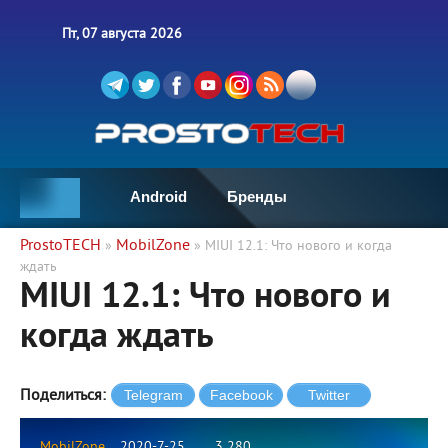
Пт, 07 августа 2026
Android
Бренды
ProstoTECH
MobilZone
»
» MIUI 12.1: Что нового и когда
ждать
MIUI 12.1: Что нового и
когда ждать
Поделиться:
MobilZone
2020-7-25
3 280