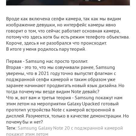
Вроде как включена селфи камера, так как мы видим
изображение девушки, но интерфейс камеры явно
говорит о том, что сейчас работает основная камера,
потому что здесь хотя бы есть режим телефото объектива.
Короче, здесь я не разобрался что происходит.
В итоге у меня родилось пару теорий.
Первая - Samsung нас просто троллит.
Вторая - это то, что мы озвучивали ранее, Samsung
уверены, что в 2021 году точно выпустят флагман с
подэкранной селфи камерой и таким образом уже
заранее начинают продвигать новый язык дизайна. Но
тогда почему мы везде видим Note девайс?
Что ж, вот вам и третья теория - Samsung покажут нам
этим летом на мероприятии Galaxy Upacked готовый
прототип устройства Note c камерой встроенной в
дисплей. Разумеется, только в качестве демонстрации. Но
почему бы и нет?
Теги:
Samsung
Galaxy Note 20
с подэкранной камерой
покажут этим летом