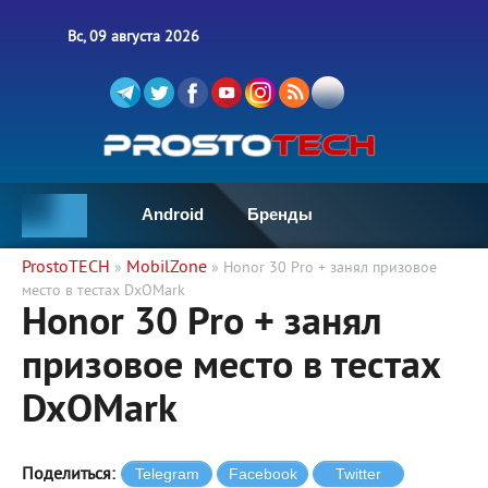
Вс, 09 августа 2026
Android
Бренды
ProstoTECH
MobilZone
»
» Honor 30 Pro + занял призовое
место в тестах DxOMark
Honor 30 Pro + занял
призовое место в тестах
DxOMark
Поделиться: