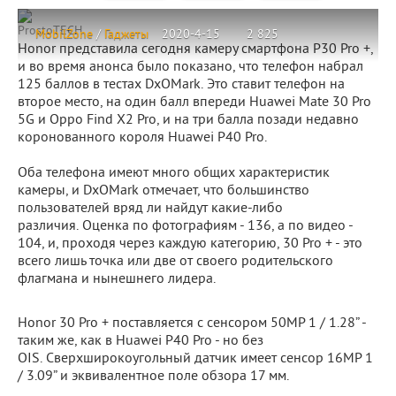
ProstoTECH
MobilZone
/
Гаджеты
2020-4-15
2 825
Honor представила сегодня камеру смартфона P30 Pro +,
и во время анонса было показано, что телефон набрал
125 баллов в тестах DxOMark. Это ставит телефон на
второе место, на один балл впереди Huawei Mate 30 Pro
5G и Oppo Find X2 Pro, и на три балла позади недавно
коронованного короля Huawei P40 Pro.
Оба телефона имеют много общих характеристик
камеры, и DxOMark отмечает, что большинство
пользователей вряд ли найдут какие-либо
различия. Оценка по фотографиям - 136, а по видео -
104, и, проходя через каждую категорию, 30 Pro + - это
всего лишь точка или две от своего родительского
флагмана и нынешнего лидера.
Honor 30 Pro + поставляется с сенсором 50MP 1 / 1.28” -
таким же, как в Huawei P40 Pro - но без
OIS. Сверхширокоугольный датчик имеет сенсор 16MP 1
/ 3.09” и эквивалентное поле обзора 17 мм.