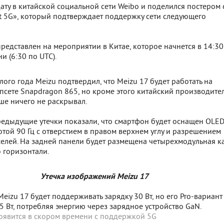
ату в китайской социальной сети Weibo и поделился постером 
t 5G», который подтверждает поддержку сети следующего
представлен на мероприятии в Китае, которое начнется в 14:30
и (6:30 по UTC).
ого года Meizu подтвердил, что Meizu 17 будет работать на
псете Snapdragon 865, но кроме этого китайский производите
ше ничего не раскрывал.
редыдущие утечки показали, что смартфон будет оснащен OLED
отой 90 Гц с отверстием в правом верхнем углу и разрешением
елей. На задней панели будет размещена четырехмодульная к
 горизонтали.
Утечка изображений Meizu 17
Meizu 17 будет поддерживать зарядку 30 Вт, но его Pro-вариант
5 Вт, потребляя энергию через зарядное устройство GaN.
появится в скором времени с поддержкой 5G