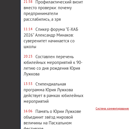
Профилактический визит
21:58
вместо проверки: почему
предприниматели
расслабились, а зря
Спикер форума "Е-ХАБ
11:14
2026" Александр Минаков:
суверенитет начинается со
школы
Составлен перечень
20:23
юбилейных мероприятий к 90-
летию со дня рождения Юрия
Лужкова
Система комментирования
Стипендиальная
13:53
программа Юрия Лужкова
действует в рамках юбилейных
мероприятий
Память о Юрии Лужкове
16:06
объединит звёзд мировой
величины на Пасхальном