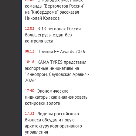
О молодых участниках
21:02
команды "Вертолетов России"
на "Кибердроме" рассказал
Николай Колесов
В 13 регионах России
12:02
большегрузы ездят без
контроля веса
Премия E+ Awards 2026
08:12
KAMA TYRES представил
18:18
экспортные инициативы на
"Иннопром. Саудовская Аравия -
2026"
Экономические
17:40
индикаторы: как анализировать
котировки золота
Лидеры российского
17:32
бизнеса обсудили новую
архитектуру корпоративного
управления