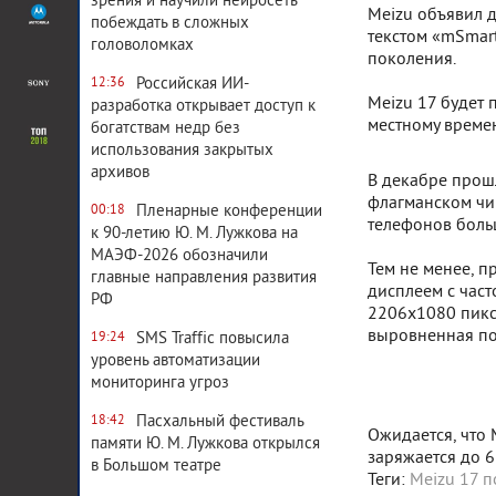
зрения и научили нейросеть
Meizu объявил д
побеждать в сложных
текстом «mSmar
головоломках
поколения.
Российская ИИ-
12:36
Meizu 17 будет 
разработка открывает доступ к
местному времен
богатствам недр без
использования закрытых
архивов
В декабре прошл
флагманском чи
Пленарные конференции
00:18
телефонов боль
к 90-летию Ю. М. Лужкова на
МАЭФ-2026 обозначили
Тем не менее, п
главные направления развития
дисплеем с част
РФ
2206x1080 пикс
выровненная по
SMS Traffic повысила
19:24
уровень автоматизации
мониторинга угроз
Пасхальный фестиваль
18:42
Ожидается, что 
памяти Ю. М. Лужкова открылся
заряжается до 6
в Большом театре
Теги:
Meizu 17 