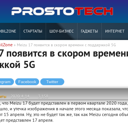
BILZONE
СТАРТАПЫ
ШОУ-БИЗНЕС
ГАДЖЕТЫ
ИНТЕРНЕТ
ilZone
» Meizu 17 появится в скором времени с поддержкой 5G
7 появится в скором времен
жкой 5G
жеты
2020-4-14
3 158
 что Meizu 17 будет представлен в первом квартале 2020 года,
шло, и утечка изображения в начале этого месяца показала, чт
 15 апреля. Ну, это не будет так же, так как Meizu сегодня объ
дет представлен 17 апреля.