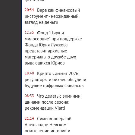
фестивале
Вера как финансовый
20:54
инструмент - неожиданный
взгляд на деньги
Фонд "Цирк и
12:35
милосердие" при поддержке
Фонда Юрия Лужкова
представит архивные
материалы о дружбе двух
выдающихся Юриев
Крипто Саммит 2026:
18:40
регуляторы и бизнес обсудили
будущее цифровых финансов
Что делать с зимними
08:33
шинами после сезона:
рекомендации Viatti
Символ-опера об
21:14
Александре Невском -
осмысление истории и