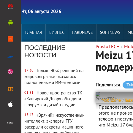
Чт, 06 августа 2026
ГЛАВНАЯ
БИЗНЕС
HARDNEWS
SOFTNEWS
MO
ПОСЛЕДНИЕ
ProstoTECH
Mob
»
Meizu 1
НОВОСТИ
поддер
Только 40% решений на
17:30
мировом рынке оказались
полноценными ИИ-агентами
Поделиться:
Новое пространство ТК
01:31
«Каширский Двор» объединит
ProstoTECH
MobilZone
/
Гад
шоурумы и дизайн-студии
Предполагалось,
этого не произо
«Зрячий» искусственный
15:47
телефон поступит
интеллект: эксперты ТГУ
что Meizu 17 бу
раскрыли секреты машинного