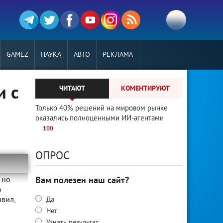
GAMEZ
НАУКА
АВТО
РЕКЛАМА
и с
ЧИТАЮТ
КОМЕНТИРУЮТ
Только 40% решений на мировом рынке
оказались полноценными ИИ-агентами
100
ОПРОС
 но
Вам полезен наш сайт?
о
явил,
Да
Нет
Узнать результат