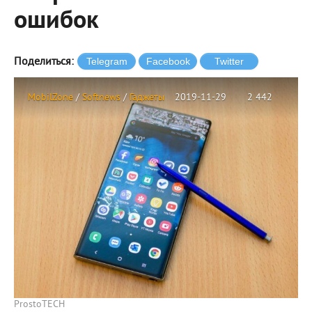
ошибок
Поделиться:
MobilZone
/
Softnews
/
Гаджеты
2019-11-29
2 442
ProstoTECH