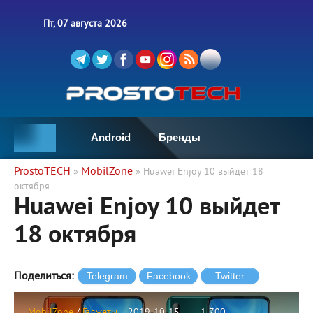
Пт, 07 августа 2026
Android
Бренды
ProstoTECH
MobilZone
»
» Huawei Enjoy 10 выйдет 18
октября
Huawei Enjoy 10 выйдет
18 октября
Поделиться:
MobilZone
/
Гаджеты
2019-10-15
1 700