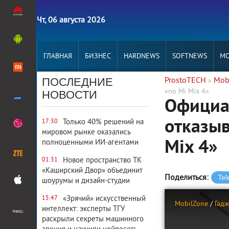
Чт, 06 августа 2026
ГЛАВНАЯ
БИЗНЕС
HARDNEWS
SOFTNEWS
MO
ПОСЛЕДНИЕ
ProstoTECH
Mob
»
«no Mi Mix 4»
НОВОСТИ
Официа
отказыв
Только 40% решений на
17:30
мировом рынке оказались
Mix 4»
полноценными ИИ-агентами
Новое пространство ТК
01:31
«Каширский Двор» объединит
Поделиться:
шоурумы и дизайн-студии
«Зрячий» искусственный
15:47
MobilZone
/
Гад
интеллект: эксперты ТГУ
раскрыли секреты машинного