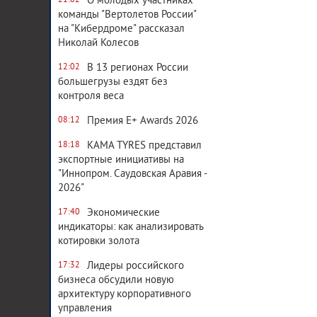
О молодых участниках
21:02
команды "Вертолетов России"
на "Кибердроме" рассказал
Николай Колесов
В 13 регионах России
12:02
большегрузы ездят без
контроля веса
Премия E+ Awards 2026
08:12
KAMA TYRES представил
18:18
экспортные инициативы на
"Иннопром. Саудовская Аравия -
2026"
Экономические
17:40
индикаторы: как анализировать
котировки золота
Лидеры российского
17:32
бизнеса обсудили новую
архитектуру корпоративного
управления