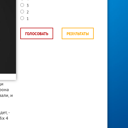
3
2
1
ГОЛОСОВАТЬ
РЕЗУЛЬТАТЫ
ди
ефона
али, и
ет, -
Mix 4