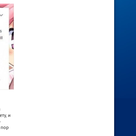
ы
ту, и
о
 пор