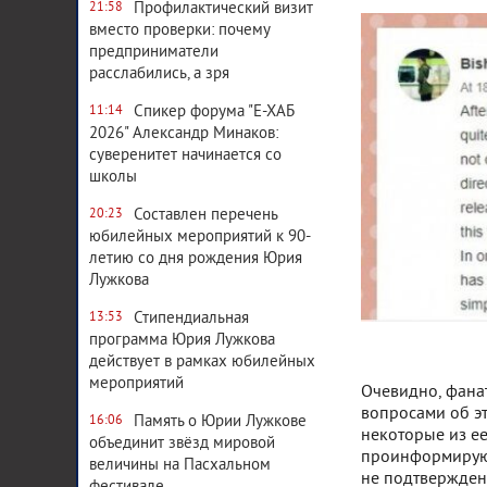
Профилактический визит
21:58
вместо проверки: почему
предприниматели
расслабились, а зря
Спикер форума "Е-ХАБ
11:14
2026" Александр Минаков:
суверенитет начинается со
школы
Составлен перечень
20:23
юбилейных мероприятий к 90-
летию со дня рождения Юрия
Лужкова
Стипендиальная
13:53
программа Юрия Лужкова
действует в рамках юбилейных
мероприятий
Очевидно, фана
вопросами об эт
Память о Юрии Лужкове
16:06
некоторые из ее
объединит звёзд мировой
проинформируют 
величины на Пасхальном
не подтвержден,