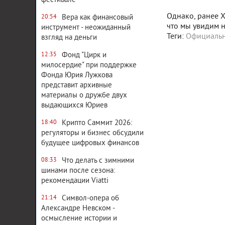
фестивале
Однако, ранее X
Вера как финансовый
20:54
что мы увидим н
инструмент - неожиданный
Теги:
Официальны
взгляд на деньги
Фонд "Цирк и
12:35
милосердие" при поддержке
Фонда Юрия Лужкова
представит архивные
материалы о дружбе двух
выдающихся Юриев
Крипто Саммит 2026:
18:40
регуляторы и бизнес обсудили
будущее цифровых финансов
Что делать с зимними
08:33
шинами после сезона:
рекомендации Viatti
Система комментирования
Символ-опера об
21:14
Александре Невском -
осмысление истории и