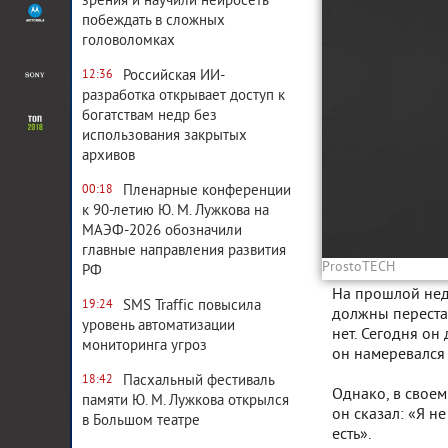
зрения и научили нейросеть
побеждать в сложных
головоломках
Российская ИИ-
12:36
разработка открывает доступ к
богатствам недр без
использования закрытых
архивов
Пленарные конференции
00:18
к 90-летию Ю. М. Лужкова на
МАЭФ-2026 обозначили
главные направления развития
ProstoTECH
РФ
На прошлой нед
SMS Traffic повысила
19:24
должны перестат
уровень автоматизации
нет. Сегодня он
мониторинга угроз
он намеревался с
Пасхальный фестиваль
18:42
Однако, в своем
памяти Ю. М. Лужкова открылся
он сказал: «Я не
в Большом театре
есть».