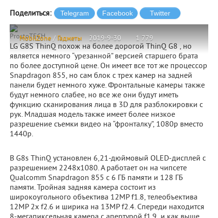
Поделиться:
ProstoTECH
MobilZone
/
Гаджеты
2019-9-30
1 779
LG G8S ThinQ похож на более дорогой ThinQ G8 , но
является немного “урезанной” версией старшего брата
по более доступной цене. Он имеет все тот же процессор
Snapdragon 855, но сам блок с трех камер на задней
панели будет немного хуже. Фронтальные камеры также
будут немного слабее, но все же они будут иметь
функцию сканирования лица в 3D для разблокировки с
рук. Младшая модель также имеет более низкое
разрешение съемки видео на “фронталку”, 1080p вместо
1440p.
В G8s ThinQ установлен 6,21-дюймовый OLED-дисплей с
разрешением 2248x1080. А работает он на чипсете
Qualcomm Snapdragon 855 с 6 ГБ памяти и 128 ГБ
памяти. Тройная задняя камера состоит из
широкоугольного объектива 12MP f1.8, телеобъектива
12MP 2x f2.6 и ширика на 13MP f2.4. Спереди находится
8-мегапиксельная камера с апертурой f1.9 и как выше