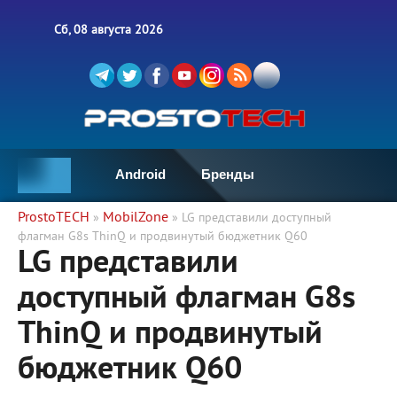
Сб, 08 августа 2026
Android
Бренды
ProstoTECH
MobilZone
»
» LG представили доступный
флагман G8s ThinQ и продвинутый бюджетник Q60
LG представили
доступный флагман G8s
ThinQ и продвинутый
бюджетник Q60