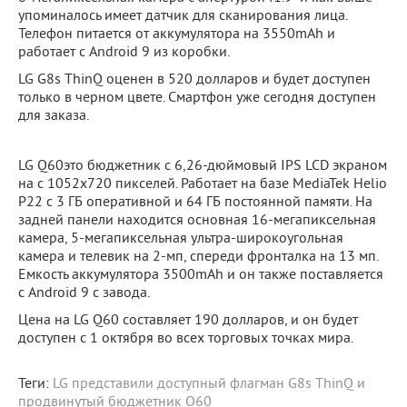
упоминалось имеет датчик для сканирования лица.
Телефон питается от аккумулятора на 3550mAh и
работает с Android 9 из коробки.
LG G8s ThinQ оценен в 520 долларов и будет доступен
только в черном цвете. Смартфон уже сегодня доступен
для заказа.
LG Q60это бюджетник с 6,26-дюймовый IPS LCD экраном
на с 1052x720 пикселей. Работает на базе MediaTek Helio
P22 с 3 ГБ оперативной и 64 ГБ постоянной памяти. На
задней панели находится основная 16-мегапиксельная
камера, 5-мегапиксельная ультра-широкоугольная
камера и телевик на 2-мп, спереди фронталка на 13 мп.
Емкость аккумулятора 3500mAh и он также поставляется
с Android 9 с завода.
Цена на LG Q60 составляет 190 долларов, и он будет
доступен с 1 октября во всех торговых точках мира.
Теги:
LG представили доступный флагман G8s ThinQ и
продвинутый бюджетник Q60