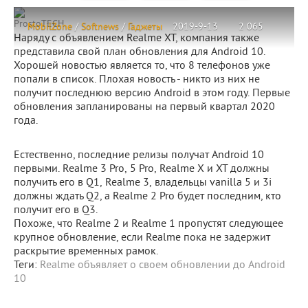
ProstoTECH
MobilZone
/
Softnews
/
Гаджеты
2019-9-13
2 065
Наряду с объявлением Realme XT, компания также
представила свой план обновления для Android 10.
Хорошей новостью является то, что 8 телефонов уже
попали в список. Плохая новость - никто из них не
получит последнюю версию Android в этом году. Первые
обновления запланированы на первый квартал 2020
года.
Естественно, последние релизы получат Android 10
первыми. Realme 3 Pro, 5 Pro, Realme X и XT должны
получить его в Q1, Realme 3, владельцы vanilla 5 и 3i
должны ждать Q2, а Realme 2 Pro будет последним, кто
получит его в Q3.
Похоже, что Realme 2 и Realme 1 пропустят следующее
крупное обновление, если Realme пока не задержит
раскрытие временных рамок.
Теги:
Realme объявляет о своем обновлении до Android
10