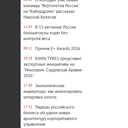
О молодых участниках
21:02
команды "Вертолетов России"
на "Кибердроме" рассказал
Николай Колесов
В 13 регионах России
12:02
большегрузы ездят без
контроля веса
Премия E+ Awards 2026
08:12
KAMA TYRES представил
18:18
экспортные инициативы на
"Иннопром. Саудовская Аравия -
2026"
Экономические
17:40
индикаторы: как анализировать
котировки золота
Лидеры российского
17:32
бизнеса обсудили новую
архитектуру корпоративного
управления