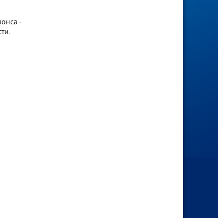
онса -
ти.