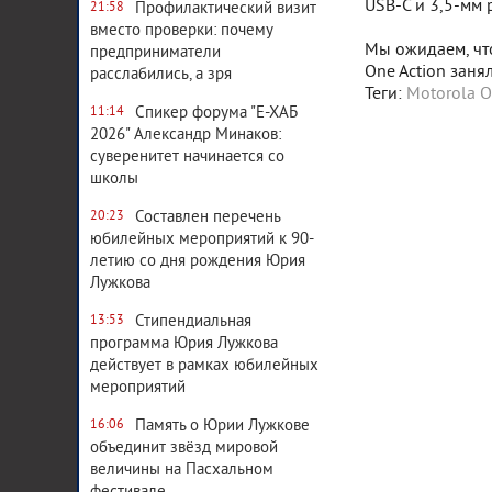
USB-C и 3,5-мм 
Профилактический визит
21:58
вместо проверки: почему
Мы ожидаем, что
предприниматели
One Action заня
расслабились, а зря
Теги:
Motorola O
Спикер форума "Е-ХАБ
11:14
2026" Александр Минаков:
суверенитет начинается со
школы
Составлен перечень
20:23
юбилейных мероприятий к 90-
летию со дня рождения Юрия
Лужкова
Стипендиальная
13:53
программа Юрия Лужкова
действует в рамках юбилейных
мероприятий
Память о Юрии Лужкове
16:06
Система комментирования
объединит звёзд мировой
величины на Пасхальном