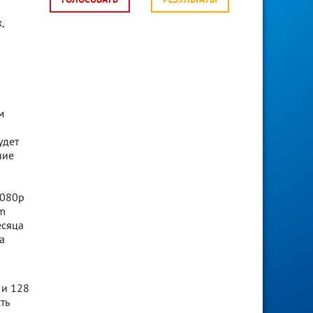
ГОЛОСОВАТЬ
РЕЗУЛЬТАТЫ
,
м
удет
ние
1080p
om
есяца
а
 и 128
ть