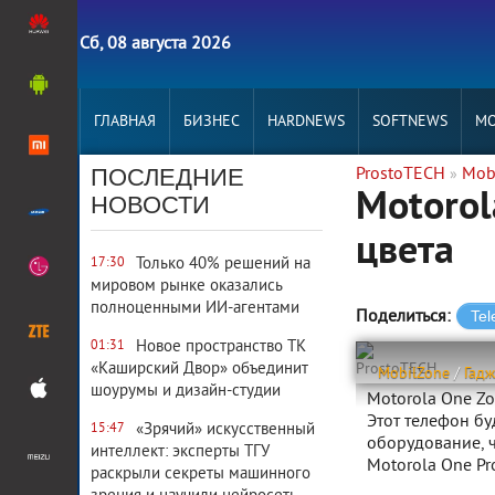
Сб, 08 августа 2026
ГЛАВНАЯ
БИЗНЕС
HARDNEWS
SOFTNEWS
MO
ПОСЛЕДНИЕ
ProstoTECH
Mob
»
Motorol
НОВОСТИ
цвета
Только 40% решений на
17:30
мировом рынке оказались
полноценными ИИ-агентами
Поделиться:
Новое пространство ТК
01:31
«Каширский Двор» объединит
ProstoTECH
MobilZone
/
Гад
шоурумы и дизайн-студии
Motorola One Zo
Этот телефон бу
«Зрячий» искусственный
15:47
оборудование, ч
интеллект: эксперты ТГУ
Motorola One Pro
раскрыли секреты машинного