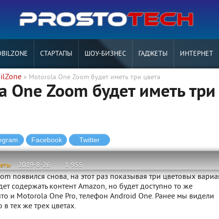
BILZONE
СТАРТАПЫ
ШОУ-БИЗНЕС
ГАДЖЕТЫ
ИНТЕРНЕТ
ilZone
» Motorola One Zoom будет иметь три цвета
a One Zoom будет иметь три
жеты
2019-8-26
1 955
om появился снова, на этот раз показывая три цветовых вариа
дет содержать контент Amazon, но будет доступно то же
то и Motorola One Pro, телефон Android One. Ранее мы видели
 в тех же трех цветах.