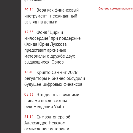
фестивале
Вера как финансовый
20:54
инструмент - неожиданный
взгляд на деньги
Фонд "Цирк и
12:35
милосердие" при поддержке
Фонда Юрия Лужкова
представит архивные
материалы о дружбе двух
выдающихся Юриев
Крипто Саммит 2026:
18:40
регуляторы и бизнес обсудили
будущее цифровых финансов
Что делать с зимними
08:33
шинами после сезона:
рекомендации Viatti
Символ-опера об
21:14
Александре Невском -
осмысление истории и