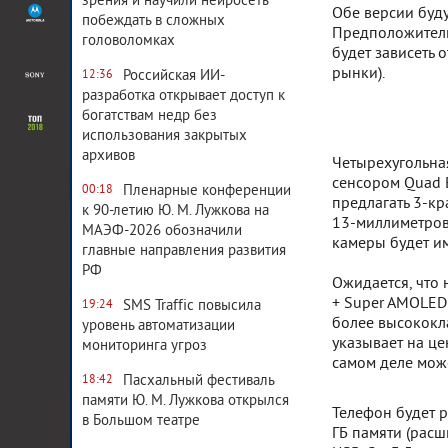
зрения и научили нейросеть
Обе версии буду
побеждать в сложных
Предположительн
головоломках
будет зависеть 
рынки).
Российская ИИ-
12:36
разработка открывает доступ к
богатствам недр без
использования закрытых
архивов
Четырехугольна
сенсором Quad B
Пленарные конференции
00:18
предлагать 3-кр
к 90-летию Ю. М. Лужкова на
13-миллиметров
МАЭФ-2026 обозначили
камеры будет и
главные направления развития
РФ
Ожидается, что
+ Super AMOLED 
SMS Traffic повысила
19:24
более высококла
уровень автоматизации
указывает на це
мониторинга угроз
самом деле мож
Пасхальный фестиваль
18:42
памяти Ю. М. Лужкова открылся
Телефон будет р
в Большом театре
ГБ памяти (расш