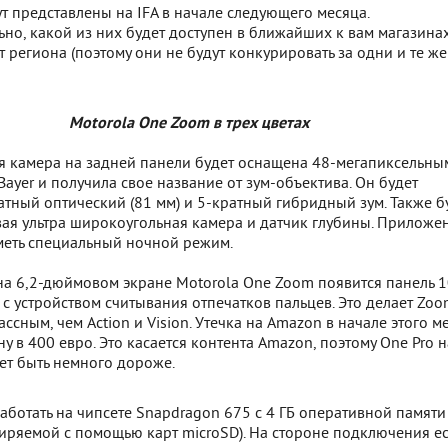
т представлены на IFA в начале следующего месяца.
о, какой из них будет доступен в ближайших к вам магазинах
от региона (поэтому они не будут конкурировать за одни и те же
Motorola One Zoom в трех цветах
я камера на задней панели будет оснащена 48-мегапиксельны
ayer и получила свое название от зум-объектива. Он будет
атный оптический (81 мм) и 5-кратный гибридный зум. Также б
ая ультра широкоугольная камера и датчик глубины. Приложе
меть специальный ночной режим.
 на 6,2-дюймовом экране Motorola One Zoom появится панель 
с устройством считывания отпечатков пальцев. Это делает Zo
ссным, чем Action и Vision. Утечка на Amazon в начале этого м
ну в 400 евро. Это касается контента Amazon, поэтому One Pro н
ет быть немного дороже.
аботать на чипсете Snapdragon 675 с 4 ГБ оперативной памяти
иряемой с помощью карт microSD). На стороне подключения ес