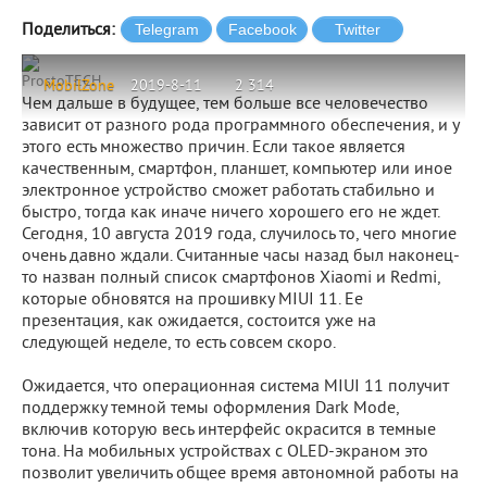
Поделиться:
ProstoTECH
MobilZone
2019-8-11
2 314
Чем дальше в будущее, тем больше все человечество
зависит от разного рода программного обеспечения, и у
этого есть множество причин. Если такое является
качественным, смартфон, планшет, компьютер или иное
электронное устройство сможет работать стабильно и
быстро, тогда как иначе ничего хорошего его не ждет.
Сегодня, 10 августа 2019 года, случилось то, чего многие
очень давно ждали. Считанные часы назад был наконец-
то назван полный список смартфонов Xiaomi и Redmi,
которые обновятся на прошивку MIUI 11. Ее
презентация, как ожидается, состоится уже на
следующей неделе, то есть совсем скоро.
Ожидается, что операционная система MIUI 11 получит
поддержку темной темы оформления Dark Mode,
включив которую весь интерфейс окрасится в темные
тона. На мобильных устройствах с OLED-экраном это
позволит увеличить общее время автономной работы на