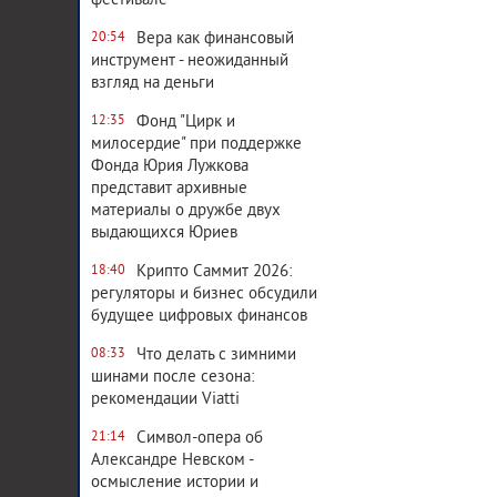
фестивале
Вера как финансовый
20:54
инструмент - неожиданный
взгляд на деньги
Фонд "Цирк и
12:35
милосердие" при поддержке
Фонда Юрия Лужкова
представит архивные
материалы о дружбе двух
выдающихся Юриев
Крипто Саммит 2026:
18:40
регуляторы и бизнес обсудили
будущее цифровых финансов
Что делать с зимними
08:33
шинами после сезона:
рекомендации Viatti
Символ-опера об
21:14
Александре Невском -
осмысление истории и