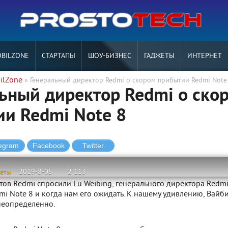
BILZONE
СТАРТАПЫ
ШОУ-БИЗНЕС
ГАДЖЕТЫ
ИНТЕРНЕТ
ilZone
» Генеральный директор Redmi о скором прибытии Redmi Note
ьный директор Redmi о ско
и Redmi Note 8
жеты
2019-8-05
2 113
ов Redmi спросили Lu Weibing, генерального директора Redmi
mi Note 8 и когда нам его ожидать. К нашему удивлению, Вайб
 неопределенно.