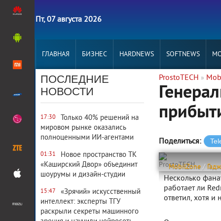
Пт, 07 августа 2026
ГЛАВНАЯ
БИЗНЕС
HARDNEWS
SOFTNEWS
MO
ПОСЛЕДНИЕ
ProstoTECH
Mob
»
Генерал
НОВОСТИ
прибыти
Только 40% решений на
17:30
мировом рынке оказались
полноценными ИИ-агентами
Поделиться:
Новое пространство ТК
01:31
«Каширский Двор» объединит
ProstoTECH
MobilZone
/
Гад
шоурумы и дизайн-студии
Несколько фанат
работает ли Red
«Зрячий» искусственный
15:47
ответил, хотя и
интеллект: эксперты ТГУ
раскрыли секреты машинного