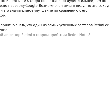
что Redmi Note 8 скоро появится, и он будет «сильнее, чем по
ласно переводу Google. Возможно, он имел в виду, что это сокр
и это значительное улучшение по сравнению с его
ком.
 приятно знать, что один из самых успешных составов Redmi с
ение.
ый директор Redmi о скором прибытии Redmi Note 8
 SigComments