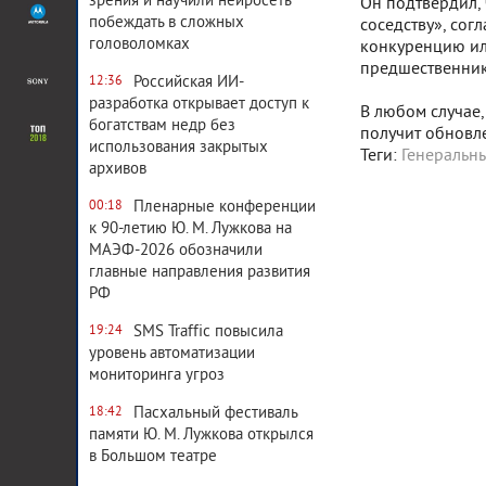
зрения и научили нейросеть
Он подтвердил, 
побеждать в сложных
соседству», сог
головоломках
конкуренцию ил
предшественни
Российская ИИ-
12:36
разработка открывает доступ к
В любом случае,
богатствам недр без
получит обновл
использования закрытых
Теги:
Генеральн
архивов
Пленарные конференции
00:18
к 90-летию Ю. М. Лужкова на
МАЭФ-2026 обозначили
главные направления развития
РФ
SMS Traffic повысила
19:24
уровень автоматизации
мониторинга угроз
Пасхальный фестиваль
18:42
памяти Ю. М. Лужкова открылся
в Большом театре
Система комментирования