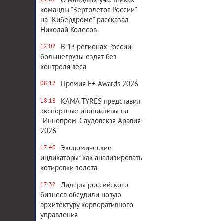
О молодых участниках
21:02
команды "Вертолетов России"
на "Кибердроме" рассказал
Николай Колесов
В 13 регионах России
12:02
большегрузы ездят без
контроля веса
Премия E+ Awards 2026
08:12
KAMA TYRES представил
18:18
экспортные инициативы на
"Иннопром. Саудовская Аравия -
2026"
Экономические
17:40
индикаторы: как анализировать
котировки золота
Лидеры российского
17:32
бизнеса обсудили новую
архитектуру корпоративного
управления