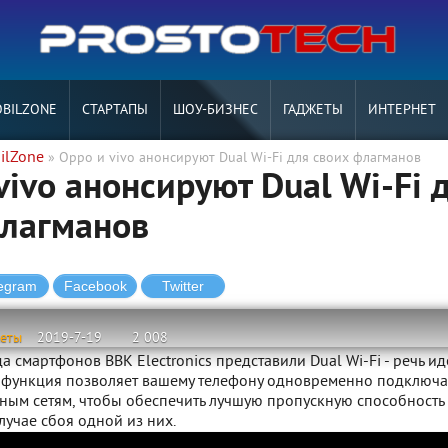
BILZONE
СТАРТАПЫ
ШОУ-БИЗНЕС
ГАДЖЕТЫ
ИНТЕРНЕТ
ilZone
» Oppo и vivo анонсируют Dual Wi-Fi для своих флагманов
vivo анонсируют Dual Wi-Fi 
флагманов
жеты
2019-7-19
2 008
а смартфонов BBK Electronics представили Dual Wi-Fi - речь ид
та функция позволяет вашему телефону одновременно подключа
ным сетям, чтобы обеспечить лучшую пропускную способность
случае сбоя одной из них.