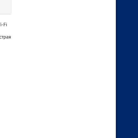
i-Fi
й
страя