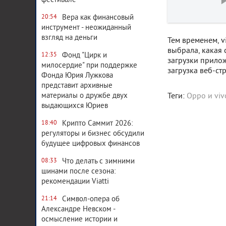
фестивале
Вера как финансовый
20:54
инструмент - неожиданный
взгляд на деньги
Тем временем, v
выбрала, какая 
Фонд "Цирк и
12:35
загрузки прилож
милосердие" при поддержке
загрузка веб-стра
Фонда Юрия Лужкова
представит архивные
материалы о дружбе двух
Теги:
Oppo и viv
выдающихся Юриев
Крипто Саммит 2026:
18:40
регуляторы и бизнес обсудили
будущее цифровых финансов
Что делать с зимними
08:33
шинами после сезона:
рекомендации Viatti
Символ-опера об
21:14
Александре Невском -
осмысление истории и