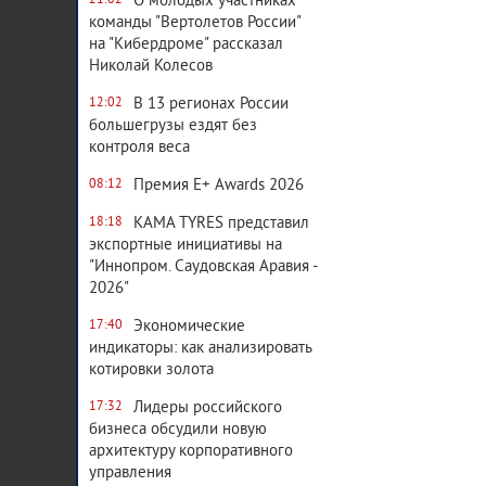
О молодых участниках
21:02
команды "Вертолетов России"
на "Кибердроме" рассказал
Николай Колесов
В 13 регионах России
12:02
большегрузы ездят без
контроля веса
Премия E+ Awards 2026
08:12
KAMA TYRES представил
18:18
экспортные инициативы на
"Иннопром. Саудовская Аравия -
2026"
Экономические
17:40
индикаторы: как анализировать
котировки золота
Лидеры российского
17:32
бизнеса обсудили новую
архитектуру корпоративного
управления