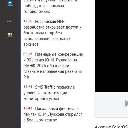
зрения и научили нейросеть
побеждать в сложных
головоломках
Российская ИИ-
12:36
разработка открывает доступ к
богатствам недр без
использования закрытых
архивов
Пленарные конференции
00:18
к 90-летию Ю. М. Лужкова на
МАЭФ-2026 обозначили
главные направления развития
РФ
SMS Traffic повысила
19:24
уровень автоматизации
мониторинга угроз
Пасхальный фестиваль
18:42
памяти Ю. М. Лужкова открылся
в Большом театре
Аккаунт ColorOS