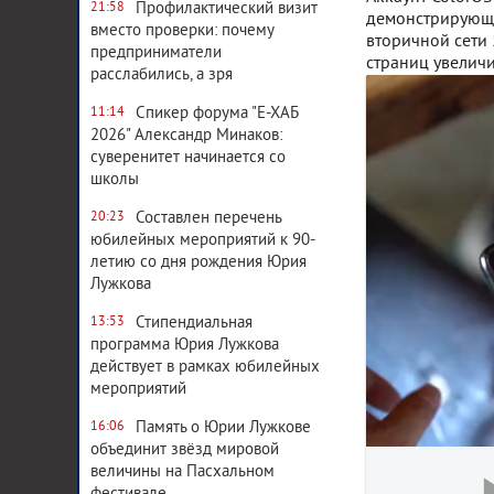
Профилактический визит
21:58
демонстрирующе
вместо проверки: почему
вторичной сети 
предприниматели
страниц увеличи
расслабились, а зря
Спикер форума "Е-ХАБ
11:14
2026" Александр Минаков:
суверенитет начинается со
школы
Составлен перечень
20:23
юбилейных мероприятий к 90-
летию со дня рождения Юрия
Лужкова
Стипендиальная
13:53
программа Юрия Лужкова
действует в рамках юбилейных
мероприятий
Память о Юрии Лужкове
16:06
объединит звёзд мировой
величины на Пасхальном