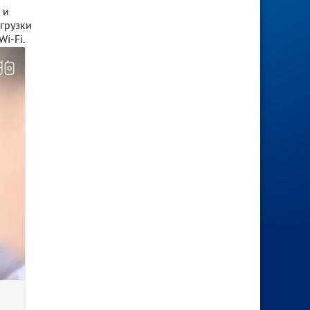
 и
агрузки
i-Fi.