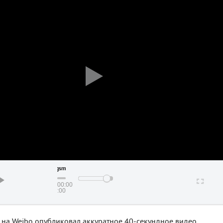
gsmarena_001
00:00
00:00
 на Weibo опубликовал аккуратное 40-секундное видео,