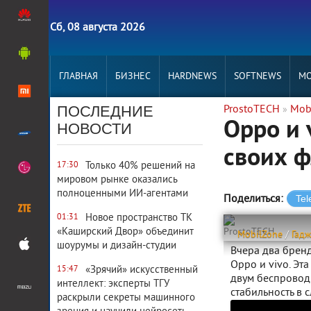
Сб, 08 августа 2026
ГЛАВНАЯ
БИЗНЕС
HARDNEWS
SOFTNEWS
MO
ПОСЛЕДНИЕ
ProstoTECH
Mob
»
Oppo и 
НОВОСТИ
своих 
Только 40% решений на
17:30
мировом рынке оказались
полноценными ИИ-агентами
Поделиться:
Новое пространство ТК
01:31
«Каширский Двор» объединит
ProstoTECH
MobilZone
/
Гад
шоурумы и дизайн-студии
Вчера два бренд
Oppo и vivo. Э
«Зрячий» искусственный
15:47
двум беспровод
интеллект: эксперты ТГУ
стабильность в 
раскрыли секреты машинного