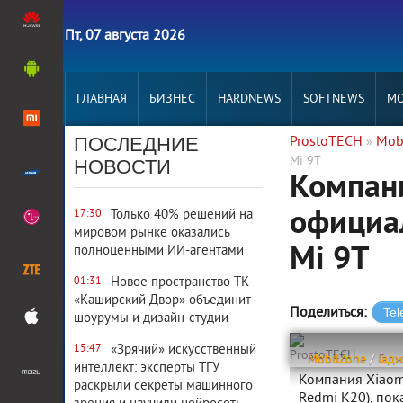
Пт, 07 августа 2026
ГЛАВНАЯ
БИЗНЕС
HARDNEWS
SOFTNEWS
MO
ПОСЛЕДНИЕ
ProstoTECH
Mob
»
Mi 9T
НОВОСТИ
Компан
официал
Только 40% решений на
17:30
мировом рынке оказались
Mi 9T
полноценными ИИ-агентами
Новое пространство ТК
01:31
«Каширский Двор» объединит
Поделиться:
шоурумы и дизайн-студии
«Зрячий» искусственный
15:47
ProstoTECH
MobilZone
/
Гад
интеллект: эксперты ТГУ
Компания Xiaom
раскрыли секреты машинного
Redmi K20), по