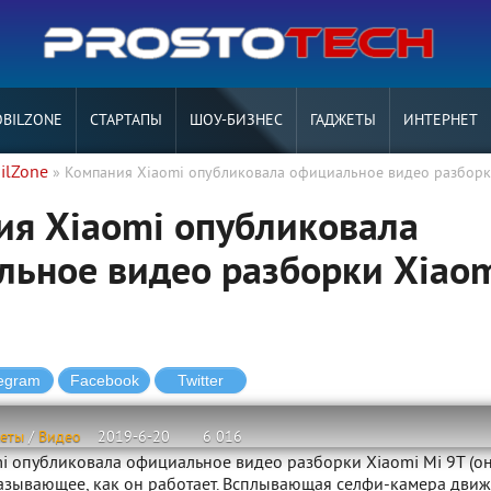
BILZONE
СТАРТАПЫ
ШОУ-БИЗНЕС
ГАДЖЕТЫ
ИНТЕРНЕТ
ilZone
» Компания Xiaomi опубликовала официальное видео разборк
ия Xiaomi опубликовала
ьное видео разборки Xiao
жеты
/
Видео
2019-6-20
6 016
i опубликовала официальное видео разборки Xiaomi Mi 9T (о
казывающее, как он работает. Всплывающая селфи-камера движ