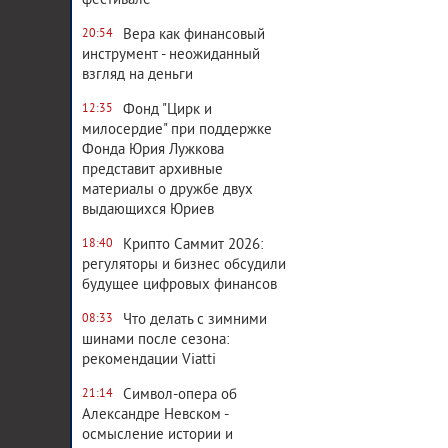
фестивале
Вера как финансовый
20:54
инструмент - неожиданный
взгляд на деньги
Фонд "Цирк и
12:35
милосердие" при поддержке
Фонда Юрия Лужкова
представит архивные
материалы о дружбе двух
выдающихся Юриев
Крипто Саммит 2026:
18:40
регуляторы и бизнес обсудили
будущее цифровых финансов
Что делать с зимними
08:33
шинами после сезона:
рекомендации Viatti
Символ-опера об
21:14
Александре Невском -
осмысление истории и