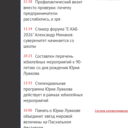
Профилактический визит
21:58
вместо проверки: почему
предприниматели
расслабились, а зря
Спикер форума "Е-ХАБ
11:14
2026" Александр Минаков:
суверенитет начинается со
школы
Составлен перечень
20:23
юбилейных мероприятий к 90-
летию со дня рождения Юрия
Лужкова
Стипендиальная
13:53
Система комментирования
программа Юрия Лужкова
действует в рамках юбилейных
мероприятий
Память о Юрии Лужкове
16:06
объединит звёзд мировой
величины на Пасхальном