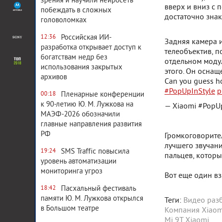
зрения и научили нейросеть
вверх и вниз с 
побеждать в сложных
достаточно зна
головоломках
Российская ИИ-
12:36
Задняя камера и
разработка открывает доступ к
телеобъектив, п
богатствам недр без
отдельном модул
использования закрытых
этого. Он оснащ
архивов
Can you guess 
#PopUpInStyle
p
Пленарные конференции
00:18
к 90-летию Ю. М. Лужкова на
— Xiaomi #PopU
МАЭФ-2026 обозначили
главные направления развития
РФ
Громкоговорител
лучшего звучани
SMS Traffic повысила
19:24
пальцев, которы
уровень автоматизации
мониторинга угроз
Вот еще один вз
Пасхальный фестиваль
18:42
памяти Ю. М. Лужкова открылся
Теги:
Видео раз
в Большом театре
Компания Xiaom
Mi 9T
Xiaomi