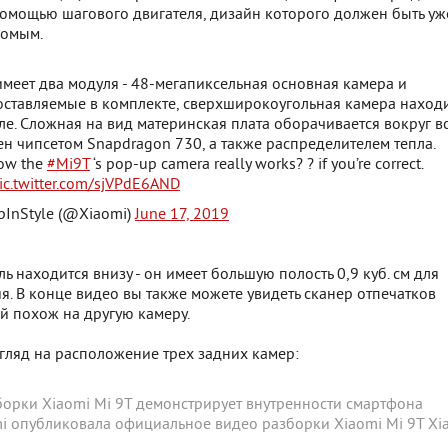
помощью шагового двигателя, дизайн которого должен быть уж
комым.
меет два модуля - 48-мегапиксельная основная камера и
оставляемые в комплекте, сверхширокоугольная камера находи
е. Сложная на вид материнская плата оборачивается вокруг в
ен чипсетом Snapdragon 730, а также распределителем тепла.
how the
#Mi9T
‘s pop-up camera really works? ? if you’re correct.
ic.twitter.com/sjVPdE6AND
pInStyle (@Xiaomi)
June 17, 2019
ь находится внизу - он имеет большую полость 0,9 куб. см для
я. В конце видео вы также можете увидеть сканер отпечатков
й похож на другую камеру.
гляд на расположение трех задних камер:
борки Xiaomi Mi 9T демонстрирует внутренности смартфона
i опубликовала официальное видео разборки Xiaomi Mi 9T
Xi