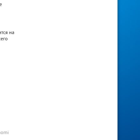
е
тся на
сего
aomi