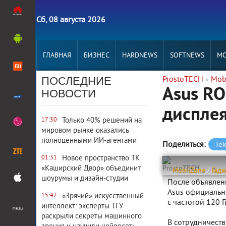
Сб, 08 августа 2026
ГЛАВНАЯ
БИЗНЕС
HARDNEWS
SOFTNEWS
MO
ПОСЛЕДНИЕ
ProstoTECH
Mob
»
Asus RO
НОВОСТИ
дисплея
Только 40% решений на
17:30
мировом рынке оказались
полноценными ИИ-агентами
Поделиться:
Новое пространство ТК
01:31
«Каширский Двор» объединит
ProstoTECH
MobilZone
/
Гад
шоурумы и дизайн-студии
После объявлени
Asus официальн
«Зрячий» искусственный
15:47
с частотой 120 Г
интеллект: эксперты ТГУ
раскрыли секреты машинного
В сотрудничест