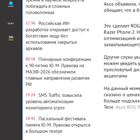
зрения и научили нейросеть
Asus объявила, 
побеждать в сложных
обещает, что в 
головоломках
Российская ИИ-
12:36
Это сделает ROG
разработка открывает доступ к
Razer Phone 2.
богатствам недр без
оптимизацией и
использования закрытых
захватывающего
архивов
Другие слухи ук
Пленарные конференции
00:18
можем увидеть 
к 90-летию Ю. М. Лужкова на
пресловутый ди
МАЭФ-2026 обозначили
акцентами.
главные направления развития
РФ
На данный момен
сказано о ценах
SMS Traffic повысила
19:24
больше подсказо
уровень автоматизации
Теги:
Asus ROG P
мониторинга угроз
Пасхальный фестиваль
18:42
памяти Ю. М. Лужкова открылся
в Большом театре