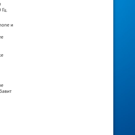
и
 Гц.
hone и
ее
же
не
обавит