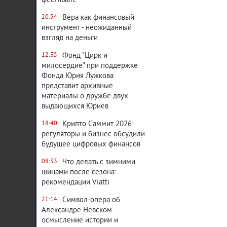
фестивале
Вера как финансовый
20:54
инструмент - неожиданный
взгляд на деньги
Фонд "Цирк и
12:35
милосердие" при поддержке
Фонда Юрия Лужкова
представит архивные
материалы о дружбе двух
выдающихся Юриев
Крипто Саммит 2026:
18:40
регуляторы и бизнес обсудили
будущее цифровых финансов
Что делать с зимними
08:33
шинами после сезона:
рекомендации Viatti
Символ-опера об
21:14
Александре Невском -
осмысление истории и