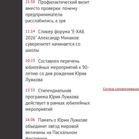
Профилактический визит
21:58
вместо проверки: почему
предприниматели
расслабились, а зря
Спикер форума "Е-ХАБ
11:14
2026" Александр Минаков:
суверенитет начинается со
школы
Составлен перечень
20:23
Система комментирования
юбилейных мероприятий к 90-
летию со дня рождения Юрия
Лужкова
Стипендиальная
13:53
программа Юрия Лужкова
действует в рамках юбилейных
мероприятий
Память о Юрии Лужкове
16:06
объединит звёзд мировой
величины на Пасхальном