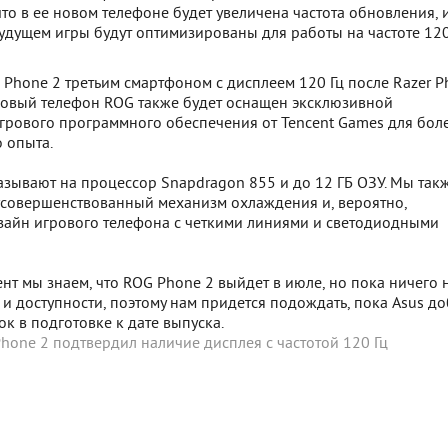
что в ее новом телефоне будет увеличена частота обновления, 
будущем игры будут оптимизированы для работы на частоте 120
 Phone 2 третьим смартфоном с дисплеем 120 Гц после Razer P
 Новый телефон ROG также будет оснащен эксклюзивной
грового программного обеспечения от Tencent Games для бол
 опыта.
азывают на процессор Snapdragon 855 и до 12 ГБ ОЗУ. Мы так
усовершенствованный механизм охлаждения и, вероятно,
зайн игрового телефона с четкими линиями и светодиодными
т мы знаем, что ROG Phone 2 выйдет в июле, но пока ничего 
 и доступности, поэтому нам придется подождать, пока Asus д
к в подготовке к дате выпуска.
hone 2 подтвердил наличие дисплея с частотой 120 Гц