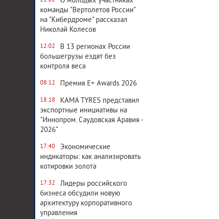
О молодых участниках
21:02
команды "Вертолетов России"
на "Кибердроме" рассказал
Николай Колесов
В 13 регионах России
12:02
большегрузы ездят без
контроля веса
Премия E+ Awards 2026
08:12
KAMA TYRES представил
18:18
экспортные инициативы на
"Иннопром. Саудовская Аравия -
2026"
Экономические
17:40
индикаторы: как анализировать
котировки золота
Лидеры российского
17:32
бизнеса обсудили новую
архитектуру корпоративного
управления