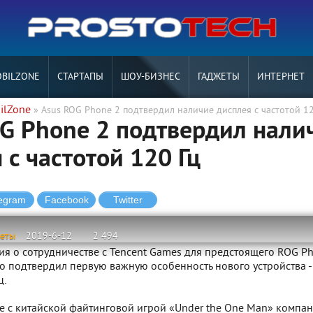
BILZONE
СТАРТАПЫ
ШОУ-БИЗНЕС
ГАДЖЕТЫ
ИНТЕРНЕТ
ilZone
» Asus ROG Phone 2 подтвердил наличие дисплея с частотой 12
G Phone 2 подтвердил нали
 с частотой 120 Гц
жеты
2019-6-12
2 494
я о сотрудничестве с Tencent Games для предстоящего ROG Ph
о подтвердил первую важную особенность нового устройства -
ц.
ве с китайской файтинговой игрой «Under the One Man» компа