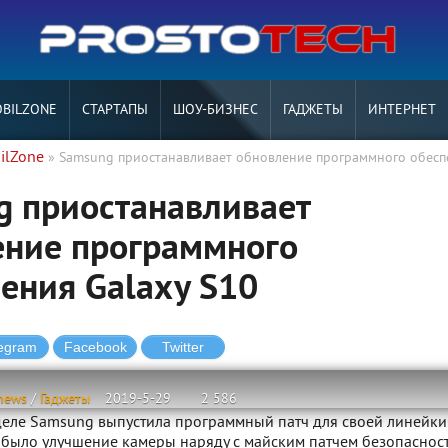
BILZONE
СТАРТАПЫ
ШОУ-БИЗНЕС
ГАДЖЕТЫ
ИНТЕРНЕТ
ilZone
» Samsung приостанавливает обновление программного обесп
g приостанавливает
ение программного
ения Galaxy S10
news
/
Гаджеты
2019-5-29
2 586
еле Samsung выпустила программный патч для своей линейки
 было улучшение камеры наряду с майским патчем безопасност