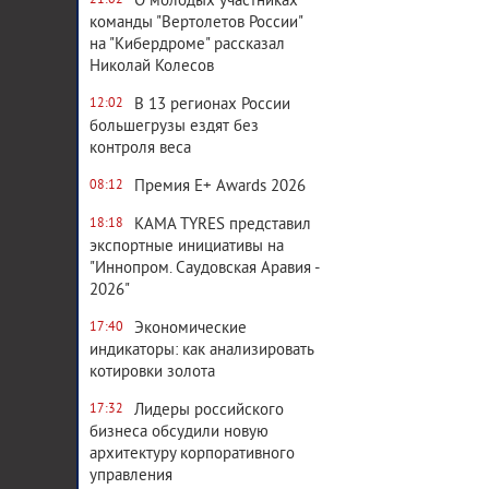
О молодых участниках
21:02
команды "Вертолетов России"
на "Кибердроме" рассказал
Николай Колесов
В 13 регионах России
12:02
большегрузы ездят без
контроля веса
Премия E+ Awards 2026
08:12
KAMA TYRES представил
18:18
экспортные инициативы на
"Иннопром. Саудовская Аравия -
2026"
Экономические
17:40
индикаторы: как анализировать
котировки золота
Лидеры российского
17:32
бизнеса обсудили новую
архитектуру корпоративного
управления