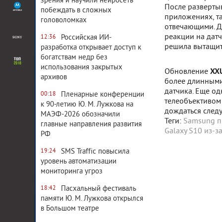
зрения и научили нейросеть
После разверты
побеждать в сложных
приложениях, та
головоломках
отвечающими. Д
реакции на датч
Российская ИИ-
12:36
решила вытащить
разработка открывает доступ к
богатствам недр без
использования закрытых
Обновление
XX
архивов
более длинными
датчика. Еще о
Пленарные конференции
00:18
телеобъективом 
к 90-летию Ю. М. Лужкова на
дождаться след
МАЭФ-2026 обозначили
Теги:
Samsung п
главные направления развития
Galaxy S10 из-з
РФ
SMS Traffic повысила
19:24
уровень автоматизации
мониторинга угроз
Пасхальный фестиваль
18:42
памяти Ю. М. Лужкова открылся
в Большом театре