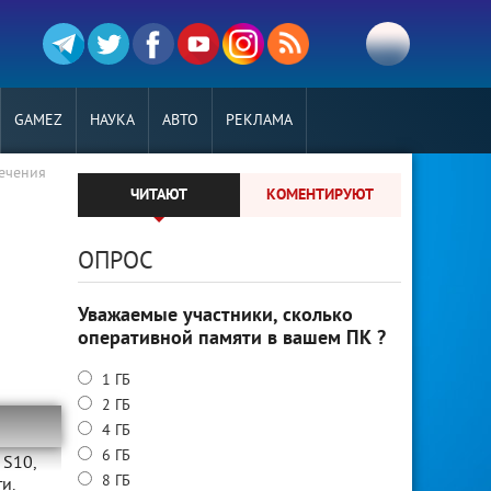
GAMEZ
НАУКА
АВТО
РЕКЛАМА
ечения
ЧИТАЮТ
КОМЕНТИРУЮТ
ОПРОС
Уважаемые участники, сколько
оперативной памяти в вашем ПК ?
1 ГБ
2 ГБ
4 ГБ
6 ГБ
 S10,
8 ГБ
и.