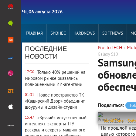
Чт, 06 августа 2026
ГЛАВНАЯ
БИЗНЕС
HARDNEWS
SOFTNEWS
MO
ПОСЛЕДНИЕ
ProstoTECH
Mob
»
Galaxy S10
НОВОСТИ
Samsun
обновл
Только 40% решений на
17:30
мировом рынке оказались
обеспеч
полноценными ИИ-агентами
Новое пространство ТК
01:31
«Каширский Двор» объединит
Поделиться:
шоурумы и дизайн-студии
«Зрячий» искусственный
15:47
ProstoTECH
MobilZone
/
Soft
интеллект: эксперты ТГУ
На прошлой нед
раскрыли секреты машинного
целью которого