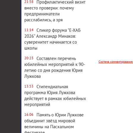
Профилактический визит
21:58
вместо проверки: почему
предприниматели
расслабились, а зря
Спикер форума "Е-ХАБ
11:14
Система комментирования
2026" Александр Минаков:
суверенитет начинается со
школы
Составлен перечень
20:23
юбилейных мероприятий к 90-
летию со дня рождения Юрия
Лужкова
Стипендиальная
13:53
программа Юрия Лужкова
действует в рамках юбилейных
мероприятий
Память о Юрии Лужкове
16:06
объединит звёзд мировой
величины на Пасхальном