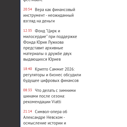
фестивале
Вера как финансовый
20:54
инструмент - неожиданный
взгляд на деньги
Фонд "Цирк и
12:35
милосердие" при поддержке
Фонда Юрия Лужкова
представит архивные
материалы о дружбе двух
выдающихся Юриев
Крипто Саммит 2026:
18:40
регуляторы и бизнес обсудили
будущее цифровых финансов
Что делать с зимними
08:33
шинами после сезона:
рекомендации Viatti
Символ-опера об
21:14
Александре Невском -
осмысление истории и