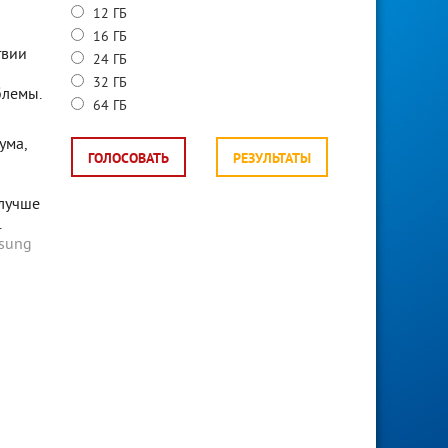
12 ГБ
16 ГБ
твии
24 ГБ
32 ГБ
блемы.
64 ГБ
ума,
ГОЛОСОВАТЬ
РЕЗУЛЬТАТЫ
 лучше
.
sung