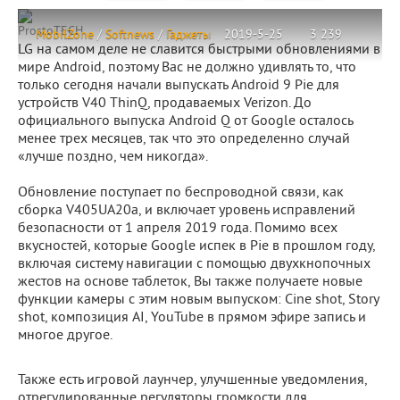
ProstoTECH
MobilZone
/
Softnews
/
Гаджеты
2019-5-25
3 239
LG на самом деле не славится быстрыми обновлениями в
мире Android, поэтому Вас не должно удивлять то, что
только сегодня начали выпускать Android 9 Pie для
устройств V40 ThinQ, продаваемых Verizon. До
официального выпуска Android Q от Google осталось
менее трех месяцев, так что это определенно случай
«лучше поздно, чем никогда».
Обновление поступает по беспроводной связи, как
сборка V405UA20a, и включает уровень исправлений
безопасности от 1 апреля 2019 года. Помимо всех
вкусностей, которые Google испек в Pie в прошлом году,
включая систему навигации с помощью двухкнопочных
жестов на основе таблеток, Вы также получаете новые
функции камеры с этим новым выпуском: Cine shot, Story
shot, композиция AI, YouTube в прямом эфире запись и
многое другое.
Также есть игровой лаунчер, улучшенные уведомления,
отрегулированные регуляторы громкости для