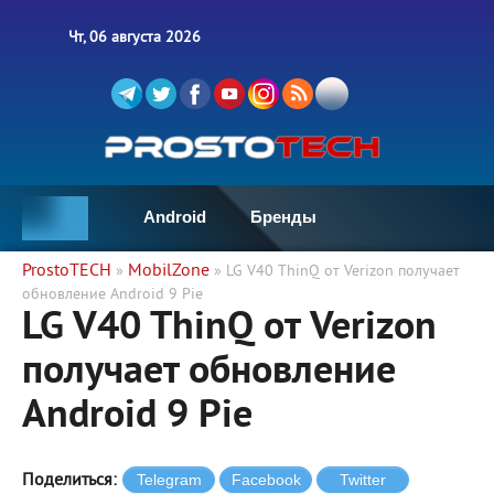
Чт, 06 августа 2026
Android
Бренды
ProstoTECH
MobilZone
»
» LG V40 ThinQ от Verizon получает
обновление Android 9 Pie
LG V40 ThinQ от Verizon
получает обновление
Android 9 Pie
Поделиться: