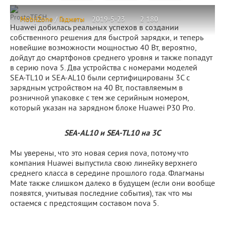
ProstoTECH
MobilZone
/
Гаджеты
2019-5-23
2 180
Huawei добилась реальных успехов в создании
собственного решения для быстрой зарядки, и теперь
новейшие возможности мощностью 40 Вт, вероятно,
дойдут до смартфонов среднего уровня и также попадут
в серию nova 5. Два устройства с номерами моделей
SEA-TL10 и SEA-AL10 были сертифицированы 3C с
зарядным устройством на 40 Вт, поставляемым в
розничной упаковке с тем же серийным номером,
который указан на зарядном блоке Huawei P30 Pro.
SEA-AL10 и SEA-TL10 на 3C
Мы уверены, что это новая серия nova, потому что
компания Huawei выпустила свою линейку верхнего
среднего класса в середине прошлого года. Флагманы
Mate также слишком далеко в будущем (если они вообще
появятся, учитывая последние события), так что мы
остаемся с предстоящим составом nova 5.