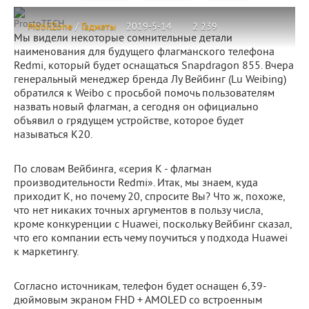
ProstoTECH
MobilZone
/
Гаджеты
2019-5-14
2 239
Мы видели некоторые сомнительные детали
наименования для будущего флагманского телефона
Redmi, который будет оснащаться Snapdragon 855. Вчера
генеральный менеджер бренда Лу Вейбинг (Lu Weibing)
обратился к Weibo с просьбой помочь пользователям
назвать новый флагман, а сегодня он официально
объявил о грядущем устройстве, которое будет
называться K20.
По словам Вейбинга, «серия K - флагман
производительности Redmi». Итак, мы знаем, куда
приходит K, но почему 20, спросите Вы? Что ж, похоже,
что нет никаких точных аргументов в пользу числа,
кроме конкуренции с Huawei, поскольку Вейбинг сказал,
что его компании есть чему поучиться у подхода Huawei
к маркетингу.
Согласно источникам, телефон будет оснащен 6,39-
дюймовым экраном FHD + AMOLED со встроенным