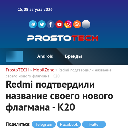
Сб, 08 августа 2026
Android
Бренды
ProstoTECH
MobilZone
»
» Redmi подтвердили название
своего нового флагмана - K20
Redmi подтвердили
название своего нового
флагмана - K20
Поделиться: