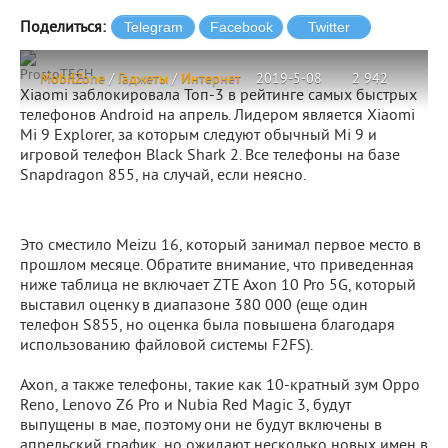
Поделиться:
ProstoTECH
MobilZone
/
Гаджеты
/
Интернет
2019-5-08
2 942
Xiaomi заблокировала Топ-3 в рейтинге самых быстрых
телефонов Android на апрель. Лидером является Xiaomi
Mi 9 Explorer, за которым следуют обычный Mi 9 и
игровой телефон Black Shark 2. Все телефоны на базе
Snapdragon 855, на случай, если неясно.
Это сместило Meizu 16, который занимал первое место в
прошлом месяце. Обратите внимание, что приведенная
ниже таблица не включает ZTE Axon 10 Pro 5G, который
выставил оценку в диапазоне 380 000 (еще один
телефон S855, но оценка была повышена благодаря
использованию файловой системы F2FS).
Axon, а также телефоны, такие как 10-кратный зум Oppo
Reno, Lenovo Z6 Pro и Nubia Red Magic 3, будут
выпущены в мае, поэтому они не будут включены в
апрельский график, но ожидают несколько новых имен в