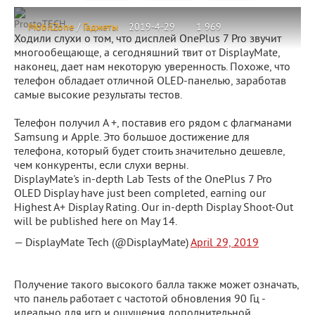
ProstoTECH
MobilZone
/
Гаджеты
2019-4-29
1 969
Ходили слухи о том, что дисплей OnePlus 7 Pro звучит
многообещающе, а сегодняшний твит от DisplayMate,
наконец, дает нам некоторую уверенность. Похоже, что
телефон обладает отличной OLED-панелью, заработав
самые высокие результаты тестов.
Телефон получил A +, поставив его рядом с флагманами
Samsung и Apple. Это большое достижение для
телефона, который будет стоить значительно дешевле,
чем конкуренты, если слухи верны.
DisplayMate's in-depth Lab Tests of the OnePlus 7 Pro
OLED Display have just been completed, earning our
Highest A+ Display Rating. Our in-depth Display Shoot-Out
will be published here on May 14.
— DisplayMate Tech (@DisplayMate)
April 29, 2019
Получение такого высокого балла также может означать,
что панель работает с частотой обновления 90 Гц -
идеально для игр и ощущения дополнительной