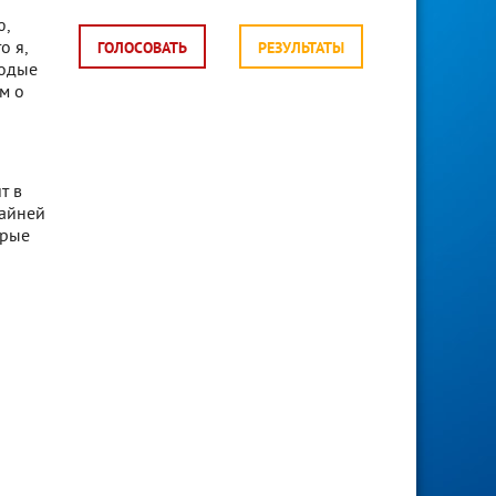
ю,
о я,
ГОЛОСОВАТЬ
РЕЗУЛЬТАТЫ
лодые
м о
т в
райней
орые