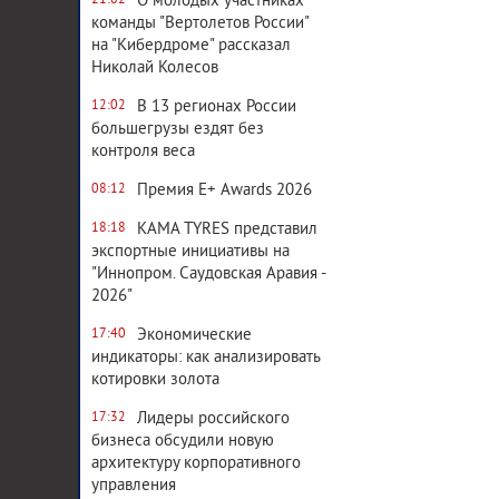
О молодых участниках
21:02
команды "Вертолетов России"
на "Кибердроме" рассказал
Николай Колесов
В 13 регионах России
12:02
большегрузы ездят без
контроля веса
Премия E+ Awards 2026
08:12
KAMA TYRES представил
18:18
экспортные инициативы на
"Иннопром. Саудовская Аравия -
2026"
Экономические
17:40
индикаторы: как анализировать
котировки золота
Лидеры российского
17:32
бизнеса обсудили новую
архитектуру корпоративного
управления