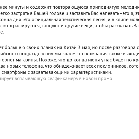
енее минуты и содержит повторяющуюся приподнятую мелоди
гко застрять в Вашей голове и заставить Вас напевать «это я, эт
конца дня. Это официальная тематическая песня, и в клипе мо
 фотографируются, танцуют и другие вещи, чтобы рассказать Ва
е.
т больше о своих планах на Китай 3 мая, но после разговора с
ийского подразделения мы знаем, что компания также выходи
тернет-магазины. Похоже, что до конца июня у нас будет по к
два новых телефона, что обнадеживает всех поклонников, кот
е смартфоны с захватывающими характеристиками.
стирует всплывающую селфи-камеру в новом промо