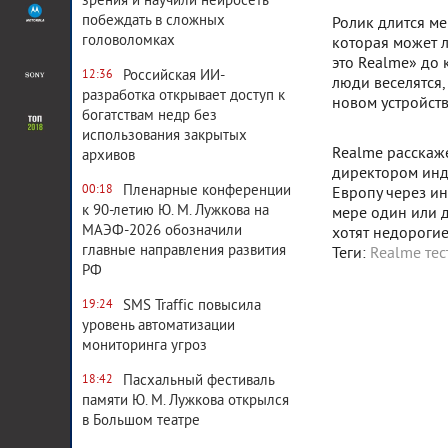
зрения и научили нейросеть
побеждать в сложных
Ролик длится м
головоломках
которая может ле
это Realme» до 
Российская ИИ-
12:36
люди веселятся,
разработка открывает доступ к
новом устройств
богатствам недр без
использования закрытых
Realme расскаже
архивов
директором инд
Пленарные конференции
00:18
Европу через ин
к 90-летию Ю. М. Лужкова на
мере один или 
МАЭФ-2026 обозначили
хотят недороги
главные направления развития
Теги:
Realme те
РФ
SMS Traffic повысила
19:24
уровень автоматизации
мониторинга угроз
Пасхальный фестиваль
18:42
памяти Ю. М. Лужкова открылся
в Большом театре