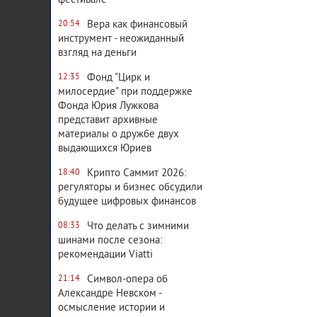
фестивале
Вера как финансовый
20:54
инструмент - неожиданный
взгляд на деньги
Фонд "Цирк и
12:35
милосердие" при поддержке
Фонда Юрия Лужкова
представит архивные
материалы о дружбе двух
выдающихся Юриев
Крипто Саммит 2026:
18:40
регуляторы и бизнес обсудили
будущее цифровых финансов
Что делать с зимними
08:33
шинами после сезона:
рекомендации Viatti
Символ-опера об
21:14
Александре Невском -
осмысление истории и