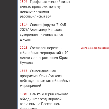
Профилактический визит
21:58
вместо проверки: почему
предприниматели
расслабились, а зря
Спикер форума "Е-ХАБ
11:14
Система комментирования
2026" Александр Минаков:
суверенитет начинается со
школы
Составлен перечень
20:23
юбилейных мероприятий к 90-
летию со дня рождения Юрия
Лужкова
Стипендиальная
13:53
программа Юрия Лужкова
действует в рамках юбилейных
мероприятий
Память о Юрии Лужкове
16:06
объединит звёзд мировой
величины на Пасхальном