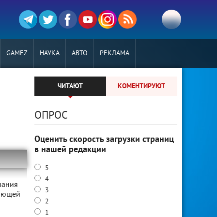
GAMEZ
НАУКА
АВТО
РЕКЛАМА
о
ЧИТАЮТ
КОМЕНТИРУЮТ
ОПРОС
Оценить скорость загрузки страниц
в нашей редакции
5
4
пания
3
вающей
2
1