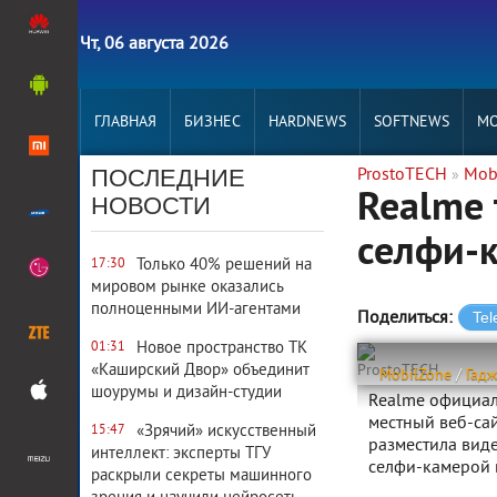
Чт, 06 августа 2026
ГЛАВНАЯ
БИЗНЕС
HARDNEWS
SOFTNEWS
MO
ПОСЛЕДНИЕ
ProstoTECH
Mob
»
Realme
НОВОСТИ
селфи-к
Только 40% решений на
17:30
мировом рынке оказались
полноценными ИИ-агентами
Поделиться:
Новое пространство ТК
01:31
«Каширский Двор» объединит
ProstoTECH
MobilZone
/
Гад
шоурумы и дизайн-студии
Realme официаль
местный веб-сай
«Зрячий» искусственный
15:47
разместила вид
интеллект: эксперты ТГУ
селфи-камерой 
раскрыли секреты машинного