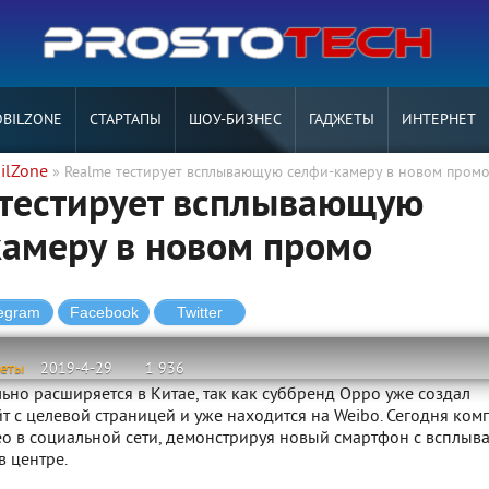
BILZONE
СТАРТАПЫ
ШОУ-БИЗНЕС
ГАДЖЕТЫ
ИНТЕРНЕТ
ilZone
» Realme тестирует всплывающую селфи-камеру в новом пром
 тестирует всплывающую
амеру в новом промо
жеты
2019-4-29
1 936
но расширяется в Китае, так как суббренд Oppo уже создал
т с целевой страницей и уже находится на Weibo. Сегодня ком
ео в социальной сети, демонстрируя новый смартфон с всплы
в центре.