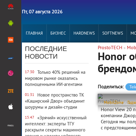
Пт, 07 августа 2026
ГЛАВНАЯ
БИЗНЕС
HARDNEWS
SOFTNEWS
MO
ПОСЛЕДНИЕ
ProstoTECH
Mob
»
Honor о
НОВОСТИ
брендо
Только 40% решений на
17:30
мировом рынке оказались
полноценными ИИ-агентами
Поделиться:
Новое пространство ТК
01:31
«Каширский Двор» объединит
ProstoTECH
MobilZone
/
Гад
шоурумы и дизайн-студии
Honor View 20 п
компании Джорд
«Зрячий» искусственный
15:47
Сегодня мы пол
интеллект: эксперты ТГУ
с предстоящими
раскрыли секреты машинного