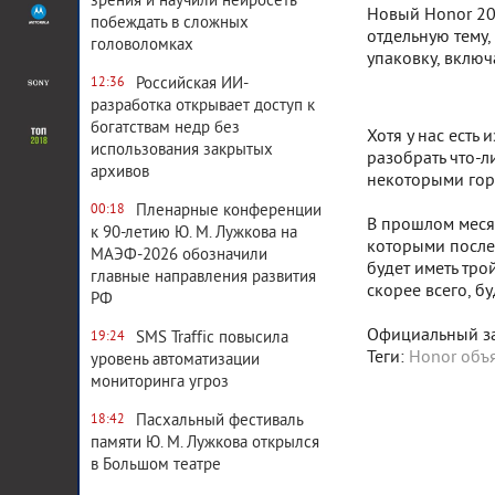
зрения и научили нейросеть
Новый Honor 20 
побеждать в сложных
отдельную тему,
головоломках
упаковку, включ
Российская ИИ-
12:36
разработка открывает доступ к
богатствам недр без
Хотя у нас есть
использования закрытых
разобрать что-л
архивов
некоторыми гор
Пленарные конференции
00:18
В прошлом месяц
к 90-летию Ю. М. Лужкова на
которыми послед
МАЭФ-2026 обозначили
будет иметь тро
главные направления развития
скорее всего, б
РФ
Официальный зап
SMS Traffic повысила
19:24
Теги:
Honor объ
уровень автоматизации
мониторинга угроз
Пасхальный фестиваль
18:42
памяти Ю. М. Лужкова открылся
в Большом театре