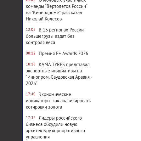
О молодых участниках
21:02
команды "Вертолетов России"
на "Кибердроме" рассказал
Николай Колесов
В 13 регионах России
12:02
большегрузы ездят без
контроля веса
Премия E+ Awards 2026
08:12
KAMA TYRES представил
18:18
экспортные инициативы на
"Иннопром. Саудовская Аравия -
2026"
Экономические
17:40
индикаторы: как анализировать
котировки золота
Лидеры российского
17:32
бизнеса обсудили новую
архитектуру корпоративного
управления