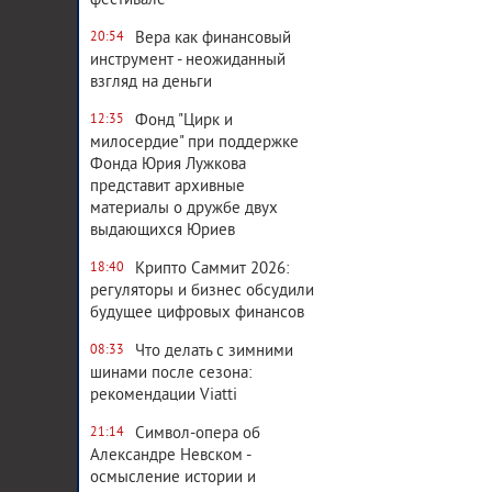
фестивале
Вера как финансовый
20:54
инструмент - неожиданный
взгляд на деньги
Фонд "Цирк и
12:35
милосердие" при поддержке
Фонда Юрия Лужкова
представит архивные
материалы о дружбе двух
выдающихся Юриев
Крипто Саммит 2026:
18:40
регуляторы и бизнес обсудили
будущее цифровых финансов
Что делать с зимними
08:33
шинами после сезона:
рекомендации Viatti
Символ-опера об
21:14
Александре Невском -
осмысление истории и