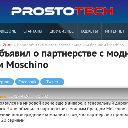
BILZONE
СТАРТАПЫ
ШОУ-БИЗНЕС
ГАДЖЕТЫ
ИНТЕРНЕТ
ilZone
» Honor объявил о партнерстве с модным брендом Moschino
бъявил о партнерстве с мо
м Moschino
жеты
2019-4-26
1 802
оявился на мировой арене еще в январе, а генеральный дирек
ж Чжао объявил о партнерстве с модным брендом Moschino.
учили подтверждение компании о том, что партнерство продо
 20 сериями.