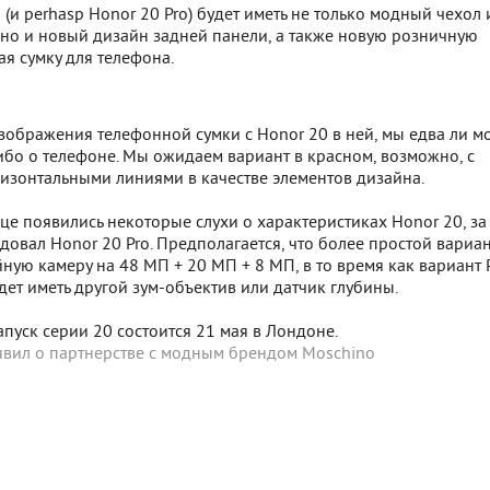
(и perhasp Honor 20 Pro) будет иметь не только модный чехол 
 но и новый дизайн задней панели, а также новую розничную
ая сумку для телефона.
 изображения телефонной сумки с Honor 20 в ней, мы едва ли 
ибо о телефоне. Мы ожидаем вариант в красном, возможно, с
изонтальными линиями в качестве элементов дизайна.
е появились некоторые слухи о характеристиках Honor 20, за
овал Honor 20 Pro. Предполагается, что более простой вариа
йную камеру на 48 МП + 20 МП + 8 МП, в то время как вариант P
удет иметь другой зум-объектив или датчик глубины.
уск серии 20 состоится 21 мая в Лондоне.
явил о партнерстве с модным брендом Moschino