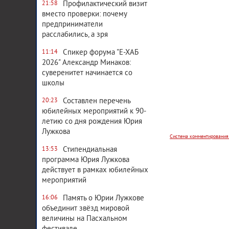
Профилактический визит
21:58
вместо проверки: почему
предприниматели
расслабились, а зря
Спикер форума "Е-ХАБ
11:14
2026" Александр Минаков:
суверенитет начинается со
школы
Система комментирования
Составлен перечень
20:23
юбилейных мероприятий к 90-
летию со дня рождения Юрия
Лужкова
Стипендиальная
13:53
программа Юрия Лужкова
действует в рамках юбилейных
мероприятий
Память о Юрии Лужкове
16:06
объединит звёзд мировой
величины на Пасхальном