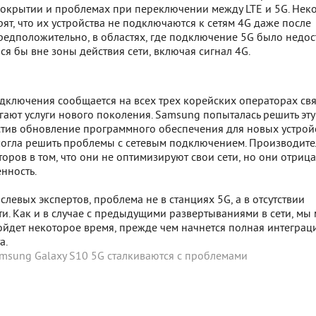
окрытии и проблемах при переключении между LTE и 5G. Нек
ят, что их устройства не подключаются к сетям 4G даже после
редположительно, в областях, где подключение 5G было недос
ся бы вне зоны действия сети, включая сигнал 4G.
дключения сообщается на всех трех корейских операторах свя
ают услуги нового поколения. Samsung попыталась решить эту
стив обновление программного обеспечения для новых устрой
смогла решить проблемы с сетевым подключением. Производите
оров в том, что они не оптимизируют свои сети, но они отриц
нность.
левых экспертов, проблема не в станциях 5G, а в отсутствии
и. Как и в случае с предыдущими развертываниями в сети, мы
ойдет некоторое время, прежде чем начнется полная интеграц
а.
msung Galaxy S10 5G сталкиваются с проблемами