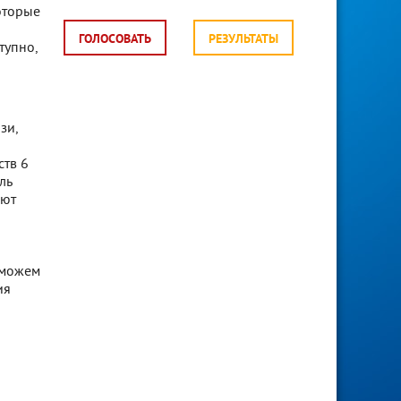
оторые
ГОЛОСОВАТЬ
РЕЗУЛЬТАТЫ
тупно,
зи,
ств 6
ль
ают
 можем
ия