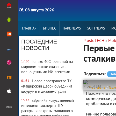
Сб, 08 августа 2026
ГЛАВНАЯ
БИЗНЕС
HARDNEWS
SOFTNEWS
MO
ПОСЛЕДНИЕ
ProstoTECH
Mob
»
Первые 
НОВОСТИ
сталкив
Только 40% решений на
17:30
мировом рынке оказались
полноценными ИИ-агентами
Поделиться:
Новое пространство ТК
01:31
«Каширский Двор» объединит
ProstoTECH
MobilZone
/
Гад
шоурумы и дизайн-студии
Похоже, что по
коммерчески дос
«Зрячий» искусственный
15:47
проблемами в се
интеллект: эксперты ТГУ
раскрыли секреты машинного
Ранние пользова