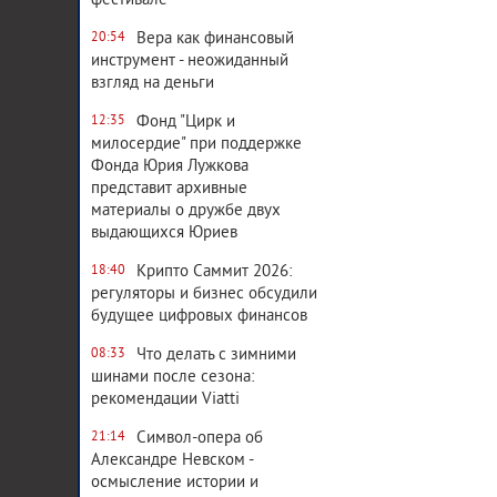
фестивале
Вера как финансовый
20:54
инструмент - неожиданный
взгляд на деньги
Фонд "Цирк и
12:35
милосердие" при поддержке
Фонда Юрия Лужкова
представит архивные
материалы о дружбе двух
выдающихся Юриев
Крипто Саммит 2026:
18:40
регуляторы и бизнес обсудили
будущее цифровых финансов
Что делать с зимними
08:33
шинами после сезона:
рекомендации Viatti
Символ-опера об
21:14
Александре Невском -
осмысление истории и