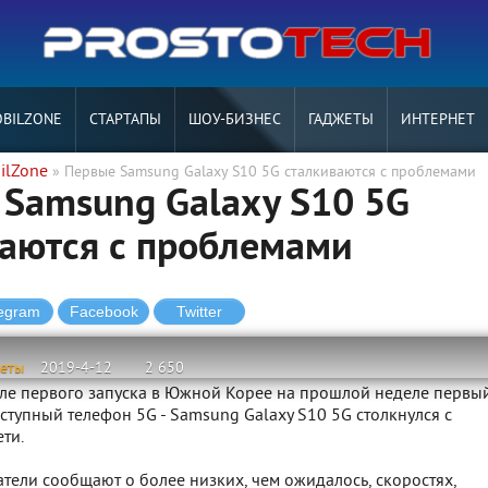
BILZONE
СТАРТАПЫ
ШОУ-БИЗНЕС
ГАДЖЕТЫ
ИНТЕРНЕТ
ilZone
» Первые Samsung Galaxy S10 5G сталкиваются с проблемами
Samsung Galaxy S10 5G
аются с проблемами
жеты
2019-4-12
2 650
сле первого запуска в Южной Корее на прошлой неделе первы
тупный телефон 5G - Samsung Galaxy S10 5G столкнулся с
ти.
тели сообщают о более низких, чем ожидалось, скоростях,