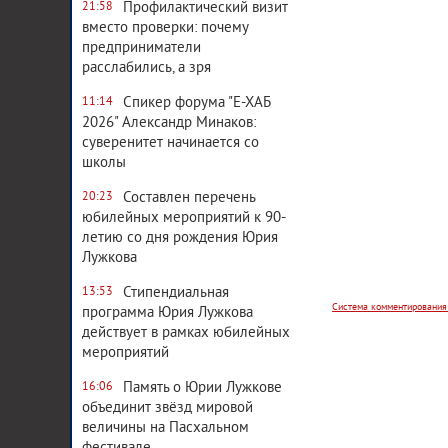
Профилактический визит
21:58
вместо проверки: почему
предприниматели
расслабились, а зря
Спикер форума "Е-ХАБ
11:14
2026" Александр Минаков:
суверенитет начинается со
школы
Составлен перечень
20:23
юбилейных мероприятий к 90-
Система комментирования
летию со дня рождения Юрия
Лужкова
Стипендиальная
13:53
программа Юрия Лужкова
действует в рамках юбилейных
мероприятий
Память о Юрии Лужкове
16:06
объединит звёзд мировой
величины на Пасхальном