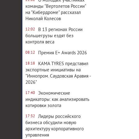
О молодых участниках
21:02
команды "Вертолетов России"
на "Кибердроме" рассказал
Николай Колесов
В 13 регионах России
12:02
большегрузы ездят без
контроля веса
Премия E+ Awards 2026
08:12
KAMA TYRES представил
18:18
экспортные инициативы на
"Иннопром. Саудовская Аравия -
2026"
Экономические
17:40
индикаторы: как анализировать
котировки золота
Лидеры российского
17:32
бизнеса обсудили новую
архитектуру корпоративного
управления