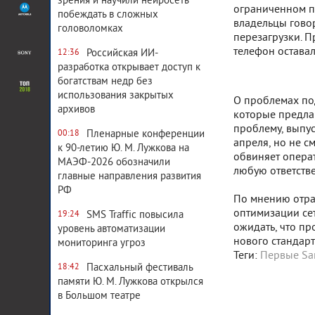
зрения и научили нейросеть
ограниченном п
побеждать в сложных
владельцы говор
головоломках
перезагрузки. П
телефон оставал
Российская ИИ-
12:36
разработка открывает доступ к
богатствам недр без
использования закрытых
О проблемах по
архивов
которые предлаг
проблему, выпу
Пленарные конференции
00:18
апреля, но не 
к 90-летию Ю. М. Лужкова на
обвиняет операт
МАЭФ-2026 обозначили
любую ответстве
главные направления развития
РФ
По мнению отрас
оптимизации сет
SMS Traffic повысила
19:24
ожидать, что пр
уровень автоматизации
нового стандарт
мониторинга угроз
Теги:
Первые Sa
Пасхальный фестиваль
18:42
памяти Ю. М. Лужкова открылся
в Большом театре