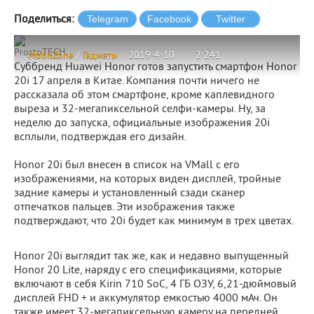
Поделиться:
ProstoTECH
MobilZone
/
Гаджеты
2019-4-10
2 241
Суббренд Huawei Honor готов запустить смартфон Honor
20i 17 апреля в Китае. Компания почти ничего не
рассказала об этом смартфоне, кроме каплевидного
выреза и 32-мегапиксельной селфи-камеры. Ну, за
неделю до запуска, официальные изображения 20i
всплыли, подтверждая его дизайн.
Honor 20i был внесен в список на VMall с его
изображениями, на которых виден дисплей, тройные
задние камеры и установленный сзади сканер
отпечатков пальцев. Эти изображения также
подтверждают, что 20i будет как минимум в трех цветах.
Honor 20i выглядит так же, как и недавно выпущенный
Honor 20 Lite, наряду с его спецификациями, которые
включают в себя Kirin 710 SoC, 4 ГБ ОЗУ, 6,21-дюймовый
дисплей FHD + и аккумулятор емкостью 4000 мАч. Он
также имеет 32-мегапиксельную камеру на передней