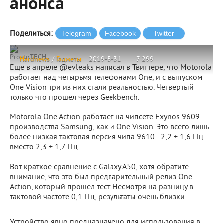
анонса
Поделиться:
ProstoTECH
Hardnews
/
Гаджеты
2019-5-31
7 299
Еще в апреле @evleaks написал в Твиттере, что Motorola
работает над четырьмя телефонами One, и с выпуском
One Vision три из них стали реальностью. Четвертый
только что прошел через Geekbench.
Motorola One Action работает на чипсете Exynos 9609
производства Samsung, как и One Vision. Это всего лишь
более низкая тактовая версия чипа 9610 - 2,2 + 1,6 ГГц
вместо 2,3 + 1,7 ГГц.
Вот краткое сравнение с Galaxy A50, хотя обратите
внимание, что это был предварительный релиз One
Action, который прошел тест. Несмотря на разницу в
тактовой частоте 0,1 ГГц, результаты очень близки.
Устройство явно предназначено для использования в