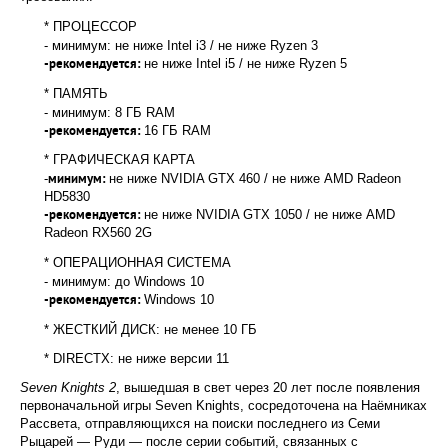
* ПРОЦЕССОР
- минимум:
не ниже Intel i3 / не ниже Ryzen 3
не ниже Intel i5 / не ниже Ryzen 5
-рекомендуется:
* ПАМЯТЬ
- минимум:
8 ГБ RAM
16 ГБ RAM
-рекомендуется:
* ГРАФИЧЕСКАЯ КАРТА
-
не ниже NVIDIA GTX 460 / не ниже AMD Radeon
минимум:
HD5830
не ниже NVIDIA GTX 1050 / не ниже AMD
-рекомендуется:
Radeon RX560 2G
* ОПЕРАЦИОННАЯ СИСТЕМА
- минимум:
до Windows 10
Windows 10
-рекомендуется:
* ЖЕСТКИЙ ДИСК:
не менее 10 ГБ
* DIRECTX:
не ниже версии 11
Seven Knights 2
, вышедшая в свет через 20 лет после появления
первоначальной игры Seven Knights, сосредоточена на Наёмниках
Рассвета, отправляющихся на поиски последнего из Семи
Рыцарей — Руди — после серии событий, связанных с