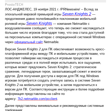
ProstoTECH
ЛОС-АНДЖЕЛЕС, 19 ноября 2021 г. /PRNewswire/ -- Вслед за
Seven Knights 2
эпохальной мировой премьерой игры
—
продолжения давно полюбившейся поклонникам мобильной
Seven Knights
ролевой игры
—
компания Netmarble с
воодушевлением сообщает, что теперь ею сможет наслаждаться
большее число игроков благодаря тому, что она стала доступной
на персональных компьютерах с операционной системой Windows
через
официальный сайт
Netmarble.
Версия
Seven Knights 2
для ПК обеспечивает возможность кросс-
платформенной игры между ПК и мобильными устройствами, что
позволяет геймерам наслаждаться игровым процессом в
различных средах и в полной мере испытывать все ощущения,
которые может предложить Seven Knights 2: стратегическое
сражение, легендарные герои, захватывающий сюжет и многое
другое. Для получения доступа к версии для ПК под Windows
игрокам потребуется создать учетную запись в системе
Seven
Knights 2
на мобильном устройстве, а затем подключиться к
версии для ПК. Соответствующие инструкции и более подробная
информация представлены на сайте по
адресу:
7k2.netmarble.com/pcclient
.
Далее представлены минимальные и рекомендуемые системные
требования: