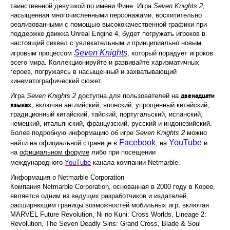
таинственной девушкой по имени Фине. Игра
Seven Knights 2
,
насыщенная многочисленными персонажами, восхитительно
реализованными с помощью высококачественной графики при
поддержке движка Unreal Engine 4, будет погружать игроков в
настоящий сиквел с увлекательным и принципиально новым
Seven Knights
игровым процессом
, который порадует игроков
всего мира. Коллекционируйте и развивайте харизматичных
героев, погружаясь в насыщенный и захватывающий
кинематографический сюжет.
Игра
Seven Knights 2
доступна для пользователей на
двенадцати
, включая английский, японский, упрощенный китайский,
языках
традиционный китайский, тайский, португальский, испанский,
немецкий, итальянский, французский, русский и индонезийский.
Более подробную информацию об игре
Seven Knights 2
можно
Facebook
YouTube
найти на официальной странице в
, на
и
на
официальном форуме
либо при посещении
международного
YouTube
-канала компании Netmarble.
Информация о Netmarble Corporation
Компания Netmarble Corporation, основанная в 2000 году в Корее,
является одним из ведущих разработчиков и издателей,
расширяющим границы возможностей мобильных игр, включая
MARVEL Future Revolution, Ni no Kuni: Cross Worlds, Lineage 2:
Revolution, The Seven Deadly Sins: Grand Cross, Blade & Soul