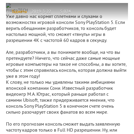
ProstoTECH
Гаджеты
2019-3-22
5 024
Уже давно нас кормят сплетнями и слухами о
возможностях игровой консоли Sony PlayStation 5. Если
верить обещаниям разработчиков, то консоль будет
настолько мощной, что сможет «тянуть» игры в
разрешении 4К с частотой 60 кадров в секунду.
Але, разработчики, а вы понимаете вообще, на что вы
претендуете? Ничего, что сейчас даже самые мощные
игровые компьютеры на такое не способны, а вы хотите,
чтобы с этим справилась консоль, которая должна выйти
уже в этом году!
К слову, не только мы удивлены такими амбициями
японской компании Сони. Известный разработчик
видеоигр М.А. Ютрас, который раньше работал с
самими Ubisoft, также придерживается мнения, что
консоль Sony PlayStation 5 в конечном счете очень
сильно разочарует своих фанатов во всем мире.
По его прогнозам консоль сможет выдать заявленную
частоту кадров только в Full HD разрешении. Ну, или