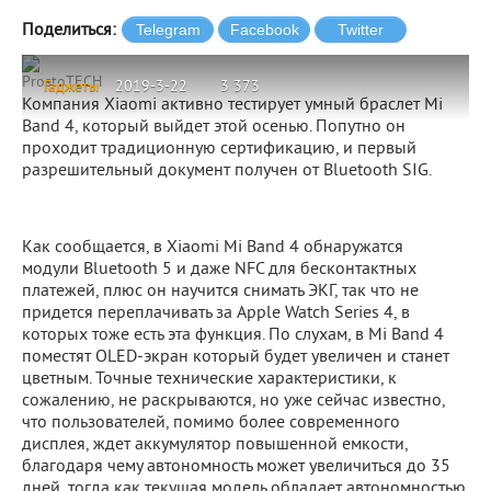
Поделиться:
ProstoTECH
Гаджеты
2019-3-22
3 373
Компания Xiaomi активно тестирует умный браслет Mi
Band 4, который выйдет этой осенью. Попутно он
проходит традиционную сертификацию, и первый
разрешительный документ получен от Bluetooth SIG.
Как сообщается, в Xiaomi Mi Band 4 обнаружатся
модули Bluetooth 5 и даже NFC для бесконтактных
платежей, плюс он научится снимать ЭКГ, так что не
придется переплачивать за Apple Watch Series 4, в
которых тоже есть эта функция. По слухам, в Mi Band 4
поместят OLED-экран который будет увеличен и станет
цветным. Точные технические характеристики, к
сожалению, не раскрываются, но уже сейчас известно,
что пользователей, помимо более современного
дисплея, ждет аккумулятор повышенной емкости,
благодаря чему автономность может увеличиться до 35
дней, тогда как текущая модель обладает автономностью