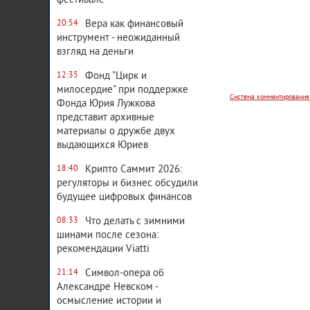
фестивале
Вера как финансовый
20:54
Система комментирования
инструмент - неожиданный
взгляд на деньги
Фонд "Цирк и
12:35
милосердие" при поддержке
Фонда Юрия Лужкова
представит архивные
материалы о дружбе двух
выдающихся Юриев
Крипто Саммит 2026:
18:40
регуляторы и бизнес обсудили
будущее цифровых финансов
Что делать с зимними
08:33
шинами после сезона:
рекомендации Viatti
Символ-опера об
21:14
Александре Невском -
осмысление истории и