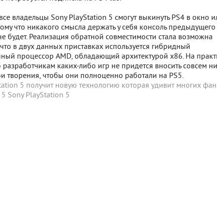
все владельцы Sony PlayStation 5 смогут выкинуть PS4 в окно и
тому что никакого смысла держать у себя консоль предыдущего
е будет. Реализация обратной совместимости стала возможна
 что в двух данных приставках используется гибридный
ый процессор AMD, обладающий архитектурой x86. На практ
то разработчикам каких-либо игр не придется вносить совсем н
ои творения, чтобы они полноценно работали на PS5.
tation 5 получит новую технологию
которая удивит многих фан
 5
Sony
PlayStation 5