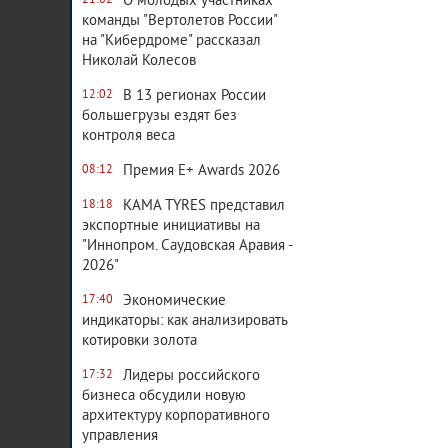
О молодых участниках
21:02
команды "Вертолетов России"
на "Кибердроме" рассказал
Николай Колесов
В 13 регионах России
12:02
большегрузы ездят без
контроля веса
Премия E+ Awards 2026
08:12
KAMA TYRES представил
18:18
экспортные инициативы на
"Иннопром. Саудовская Аравия -
2026"
Экономические
17:40
индикаторы: как анализировать
котировки золота
Лидеры российского
17:32
бизнеса обсудили новую
архитектуру корпоративного
управления