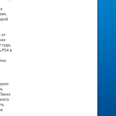
ла
чем,
торой
 от
ких
 года,
ь PS4 в
ютно
лучит
ть
 Таких
много
ть
ля