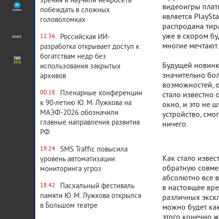
зрения и научили нейросеть
видеоигры плат
побеждать в сложных
является PlaySt
головоломках
распродана тира
уже в скором бу
Российская ИИ-
12:36
многие мечтают.
разработка открывает доступ к
богатствам недр без
Будущей новинк
использования закрытых
значительно бо
архивов
возможностей, о
Пленарные конференции
00:18
стало известно 
к 90-летию Ю. М. Лужкова на
окно, и это не ш
МАЭФ-2026 обозначили
устройство, смо
главные направления развития
ничего.
РФ
SMS Traffic повысила
19:24
Как стало извес
уровень автоматизации
обратную совмес
мониторинга угроз
абсолютно все 
Пасхальный фестиваль
18:42
в настоящее вре
памяти Ю. М. Лужкова открылся
различных экскл
в Большом театре
можно будет как
этого конечно ж