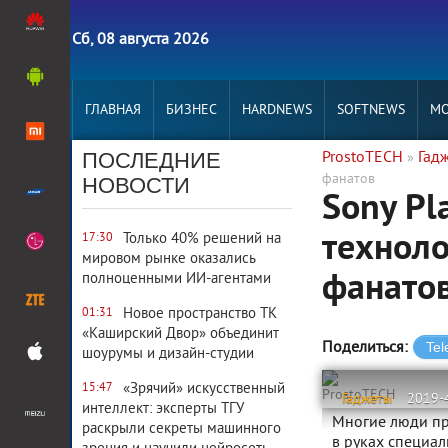
Сб, 08 августа 2026
ГЛАВНАЯ
БИЗНЕС
HARDNEWS
SOFTNEWS
MO
ПОСЛЕДНИЕ
ProstoTECH
Гад
»
фанатов
НОВОСТИ
Sony Pl
техноло
Только 40% решений на
17:30
мировом рынке оказались
фанато
полноценными ИИ-агентами
Новое пространство ТК
01:31
«Каширский Двор» объединит
Поделиться:
шоурумы и дизайн-студии
«Зрячий» искусственный
15:47
ProstoTECH
Гаджеты
2019-
интеллект: эксперты ТГУ
Многие люди пр
раскрыли секреты машинного
в руках специал