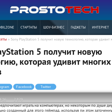
BILZONE
СТАРТАПЫ
ШОУ-БИЗНЕС
ГАДЖЕТЫ
ИНТЕРНЕТ
жеты
» Sony PlayStation 5 получит новую технологию, которая удивит 
ayStation 5 получит новую
гию, которая удивит многих
в
4-16
2 870
едпочитают играть на компьютерах, но некоторым по душе де
ьно созданный для этого геймпад, используя пи этом заточенн