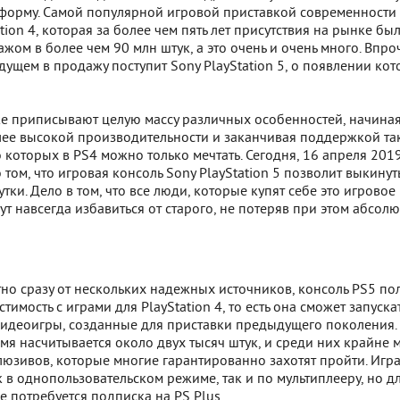
форму. Самой популярной игровой приставкой современности
ation 4, которая за более чем пять лет присутствия на рынке бы
жом в более чем 90 млн штук, а это очень и очень много. Впро
дущем в продажу поступит Sony PlayStation 5, о появлении ко
е приписывают целую массу различных особенностей, начиная
лее высокой производительности и заканчивая поддержкой та
 которых в PS4 можно только мечтать. Сегодня, 16 апреля 2019
о том, что игровая консоль Sony PlayStation 5 позволит выкинут
утки. Дело в том, что все люди, которые купят себе это игровое
гут навсегда избавиться от старого, не потеряв при этом абсол
тно сразу от нескольких надежных источников, консоль PS5 по
тимость с играми для PlayStation 4, то есть она сможет запуска
видеоигры, созданные для приставки предыдущего поколения.
мя насчитывается около двух тысяч штук, и среди них крайне 
юзивов, которые многие гарантированно захотят пройти. Игра
 в однопользовательском режиме, так и по мультиплееру, но д
е потребуется подписка на PS Plus.