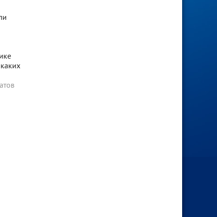
ли
ике
икаких
атов