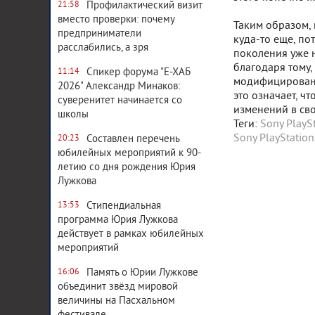
Профилактический визит
21:58
вместо проверки: почему
Таким образом, 
предприниматели
куда-то еще, по
расслабились, а зря
поколения уже н
благодаря тому,
Спикер форума "Е-ХАБ
11:14
модифицированн
2026" Александр Минаков:
это означает, ч
суверенитет начинается со
изменений в св
школы
Теги:
Sony PlayS
Sony PlayStation
Составлен перечень
20:23
юбилейных мероприятий к 90-
летию со дня рождения Юрия
Лужкова
Стипендиальная
13:53
программа Юрия Лужкова
действует в рамках юбилейных
мероприятий
Память о Юрии Лужкове
16:06
объединит звёзд мировой
величины на Пасхальном