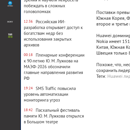
зрения и научили нейросеть
побеждать в сложных
головоломках
Поставки превы
Южная Корея, Ф
Российская ИИ-
12:36
второе и третье
разработка открывает доступ к
богатствам недр без
Huawei доминиру
использования закрытых
Nokia имеет 151
архивов
Китая, Южная К
Швеция только 
Пленарные конференции
00:18
к 90-летию Ю. М. Лужкова на
Похоже, что, не
МАЭФ-2026 обозначили
сохранить лидер
главные направления развития
Теги:
Huawei ли
РФ
SMS Traffic повысила
19:24
уровень автоматизации
мониторинга угроз
Пасхальный фестиваль
18:42
памяти Ю. М. Лужкова открылся
в Большом театре