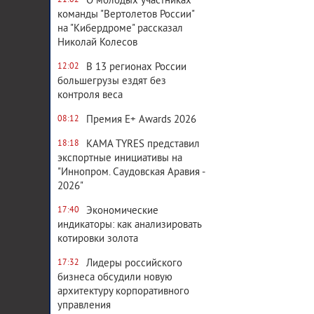
О молодых участниках
21:02
команды "Вертолетов России"
на "Кибердроме" рассказал
Николай Колесов
В 13 регионах России
12:02
большегрузы ездят без
контроля веса
Премия E+ Awards 2026
08:12
KAMA TYRES представил
18:18
экспортные инициативы на
"Иннопром. Саудовская Аравия -
2026"
Экономические
17:40
индикаторы: как анализировать
котировки золота
Лидеры российского
17:32
бизнеса обсудили новую
архитектуру корпоративного
управления