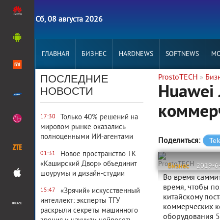
Сб, 08 августа 2026
ГЛАВНАЯ
БИЗНЕС
HARDNEWS
SOFTNEWS
MO
ПОСЛЕДНИЕ
ProstoTECH
Биз
»
Huawei 
НОВОСТИ
коммер
Только 40% решений на
17:30
мировом рынке оказались
полноценными ИИ-агентами
Поделиться:
Новое пространство ТК
01:31
«Каширский Двор» объединит
ProstoTECH
Бизнес
2019-6
шоурумы и дизайн-студии
Во время самми
время, чтобы по
«Зрячий» искусственный
15:47
китайскому пос
интеллект: эксперты ТГУ
коммерческих к
раскрыли секреты машинного
оборудования 5