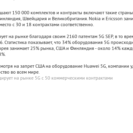
шают 150 000 комплектов и контракты включают такие страны,
инляндия, Швейцария и Великобритания. Nokia и Ericsson зан
 место с 30 и 18 контрактами соответственно.
ет на рынке благодаря своим 2160 патентам 5G SEP, в то вре
6. Статистика показывает, что 34% оборудования 5G происходи
орея занимает 25% рынка, США и Финляндия - около 14% кажд
8%.
смотря на запрет США на оборудование Huawei 5G, компании у
ство во всем мире.
дирует на рынке 5G с 50 коммерческими контрактами