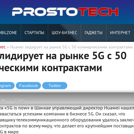
BILZONE
СТАРТАПЫ
ШОУ-БИЗНЕС
ГАДЖЕТЫ
ИНТЕРНЕТ
нес
» Huawei лидирует на рынке 5G с 50 коммерческими контрактами
лидирует на рынке 5G с 50
ческими контрактами
-26
2 365
та «5G is now» в Шанхае управляющий директор Huawei наше
хвастаться успехами компании в бизнесе 5G. Он сказал, что
тавщику телекоммуникационного оборудования удалось заключ
онтрактов по всему миру, что делает его крупнейшим поставщ
G в мире.