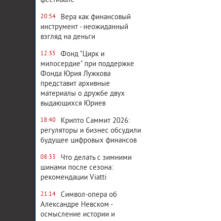
фестивале
Вера как финансовый
20:54
инструмент - неожиданный
взгляд на деньги
Фонд "Цирк и
12:35
милосердие" при поддержке
Фонда Юрия Лужкова
представит архивные
материалы о дружбе двух
выдающихся Юриев
Крипто Саммит 2026:
18:40
регуляторы и бизнес обсудили
будущее цифровых финансов
Что делать с зимними
08:33
шинами после сезона:
рекомендации Viatti
Символ-опера об
21:14
Александре Невском -
осмысление истории и