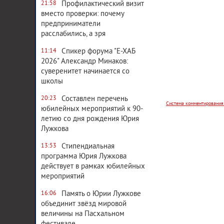
Профилактический визит
21:58
вместо проверки: почему
предприниматели
расслабились, а зря
Спикер форума "Е-ХАБ
11:14
Система комментирования
2026" Александр Минаков:
суверенитет начинается со
школы
Составлен перечень
20:23
юбилейных мероприятий к 90-
летию со дня рождения Юрия
Лужкова
Стипендиальная
13:53
программа Юрия Лужкова
действует в рамках юбилейных
мероприятий
Память о Юрии Лужкове
16:06
объединит звёзд мировой
величины на Пасхальном