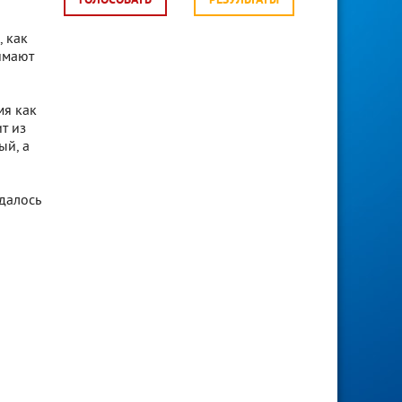
ГОЛОСОВАТЬ
РЕЗУЛЬТАТЫ
 как
имают
мя как
т из
ый, а
далось