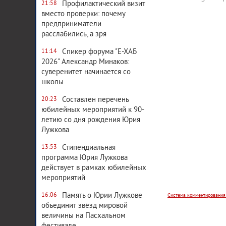
Профилактический визит
21:58
вместо проверки: почему
предприниматели
расслабились, а зря
Спикер форума "Е-ХАБ
11:14
2026" Александр Минаков:
суверенитет начинается со
школы
Составлен перечень
20:23
юбилейных мероприятий к 90-
летию со дня рождения Юрия
Лужкова
Стипендиальная
13:53
Система комментирования
программа Юрия Лужкова
действует в рамках юбилейных
мероприятий
Память о Юрии Лужкове
16:06
объединит звёзд мировой
величины на Пасхальном