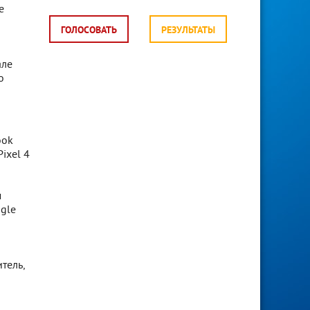
e
ГОЛОСОВАТЬ
РЕЗУЛЬТАТЫ
але
о
ook
ixel 4
м
ogle
тель,