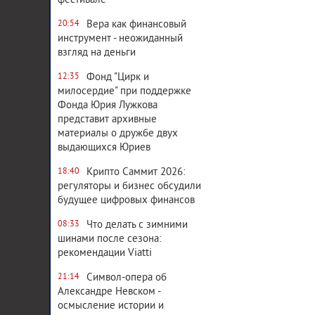
фестивале
Вера как финансовый
20:54
инструмент - неожиданный
взгляд на деньги
Фонд "Цирк и
12:35
милосердие" при поддержке
Фонда Юрия Лужкова
представит архивные
материалы о дружбе двух
выдающихся Юриев
Крипто Саммит 2026:
18:40
регуляторы и бизнес обсудили
будущее цифровых финансов
Что делать с зимними
08:33
шинами после сезона:
рекомендации Viatti
Символ-опера об
21:14
Александре Невском -
осмысление истории и