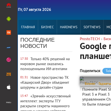
Пт, 07 августа 2026
ГЛАВНАЯ
БИЗНЕС
HARDNEWS
SOFTNEWS
MO
ПОСЛЕДНИЕ
ProstoTECH
Биз
»
Google 
НОВОСТИ
планше
Только 40% решений на
17:30
мировом рынке оказались
полноценными ИИ-агентами
Поделиться:
Новое пространство ТК
01:31
«Каширский Двор» объединит
ProstoTECH
Бизнес
/
Гаджеты
шоурумы и дизайн-студии
Помните Pixel 
Pixel 3 и Pixel 
«Зрячий» искусственный
15:47
управлением Chr
интеллект: эксперты ТГУ
то были планше
раскрыли секреты машинного