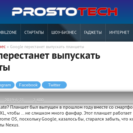
BILZONE
СТАРТАПЫ
ШОУ-БИЗНЕС
ГАДЖЕТЫ
ИНТЕРНЕТ
нес
» Google перестанет выпускать планшеты
перестанет выпускать
ты
2019-6-21
2 400
Slate? Планшет был выпущен в прошлом году вместе со смартф
3 XL, чтобы ... не слишком много фанфар. Этот планшет работает
ome OS, поскольку Google, казалось бы, старался забыть, что к
ты Nexus.