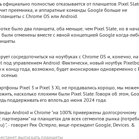
 официально полностью отказывается от планшетов. Pixel Slat
учит преемника, и аппаратные команды Google больше не
планшеты с Chrome OS или Android.
отке было два планшета, оба меньше, чем Pixel Slate, но в нач
и были отменены вместе с явной концепцией Google когда-либ
аншеты.
ует сосредоточиться на ноутбуках с Chrome OS и, конечно, на
l под управлением Android. Фактически, новый ноутбук Pixelb
 к концу года, возможно, будет анонсирован одновременно с P
й осенью.
артфоны Pixel 3 и Pixel 3 XL не продавались хорошо, мы може
жить, насколько плохими были Pixel Slate. Говоря об этом, Go
едь поддерживать его вплоть до июня 2024 года.
манды Android и Chrome "на 100% привержены долгосрочному
с партнерами" на планшетах для всех сегментов рынка (потреби
) ", - говорит Рик Остерло, вице-президент Google, Devices. &
рестанет выпускать планшеты