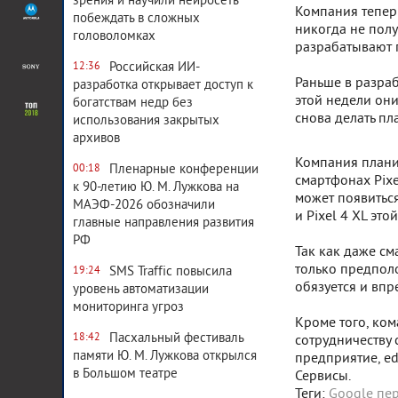
зрения и научили нейросеть
Компания теперь
побеждать в сложных
никогда не пол
головоломках
разрабатывают 
Российская ИИ-
12:36
Раньше в разраб
разработка открывает доступ к
этой недели он
богатствам недр без
снова делать пл
использования закрытых
архивов
Компания планир
Пленарные конференции
00:18
смартфонах Pixe
к 90-летию Ю. М. Лужкова на
может появиться
МАЭФ-2026 обозначили
и Pixel 4 XL это
главные направления развития
РФ
Так как даже см
только предполо
SMS Traffic повысила
19:24
обязуется и впр
уровень автоматизации
мониторинга угроз
Кроме того, ко
Пасхальный фестиваль
18:42
сотрудничеству 
памяти Ю. М. Лужкова открылся
предприятие, edu
в Большом театре
Сервисы.
Теги:
Google пе