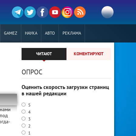
GAMEZ
НАУКА
АВТО
РЕКЛАМА
ЧИТАЮТ
КОМЕНТИРУЮТ
ОПРОС
Оценить скорость загрузки страниц
в нашей редакции
5
онами
4
 под
3
огда-
2
1