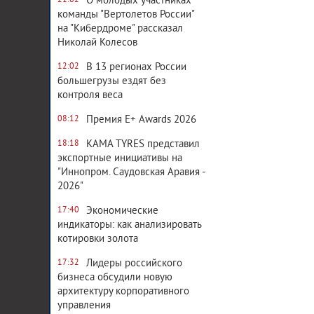
О молодых участниках
21:02
команды "Вертолетов России"
на "Кибердроме" рассказал
Николай Колесов
В 13 регионах России
12:02
большегрузы ездят без
контроля веса
Премия E+ Awards 2026
08:12
KAMA TYRES представил
18:18
экспортные инициативы на
"Иннопром. Саудовская Аравия -
2026"
Экономические
17:40
индикаторы: как анализировать
котировки золота
Лидеры российского
17:32
бизнеса обсудили новую
архитектуру корпоративного
управления