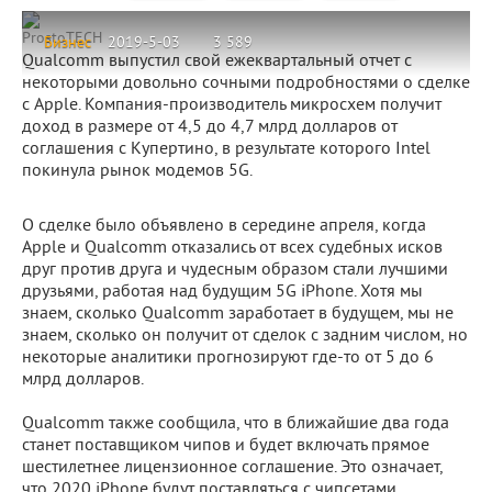
ProstoTECH
Бизнес
2019-5-03
3 589
Qualcomm выпустил свой ежеквартальный отчет с
некоторыми довольно сочными подробностями о сделке
с Apple. Компания-производитель микросхем получит
доход в размере от 4,5 до 4,7 млрд долларов от
соглашения с Купертино, в результате которого Intel
покинула рынок модемов 5G.
О сделке было объявлено в середине апреля, когда
Apple и Qualcomm отказались от всех судебных исков
друг против друга и чудесным образом стали лучшими
друзьями, работая над будущим 5G iPhone. Хотя мы
знаем, сколько Qualcomm заработает в будущем, мы не
знаем, сколько он получит от сделок с задним числом, но
некоторые аналитики прогнозируют где-то от 5 до 6
млрд долларов.
Qualcomm также сообщила, что в ближайшие два года
станет поставщиком чипов и будет включать прямое
шестилетнее лицензионное соглашение. Это означает,
что 2020 iPhone будут поставляться с чипсетами