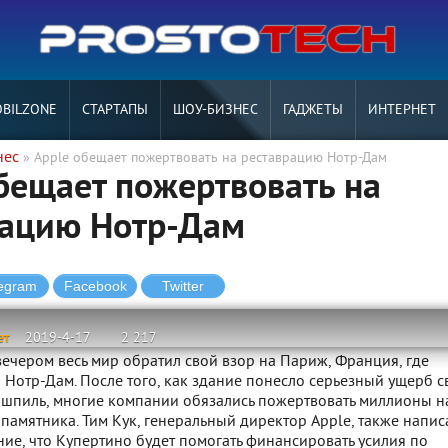
BILZONE
СТАРТАПЫ
ШОУ-БИЗНЕС
ГАДЖЕТЫ
ИНТЕРНЕТ
нес
» Apple обещает пожертвовать на реставрацию Нотр-Дам
бещает пожертвовать на
рацию Нотр-Дам
ет
2019-4-17
2 217
ечером весь мир обратил свой взор на Париж, Франция, где
 Нотр-Дам. После того, как здание понесло серьезный ущерб с
 шпиль, многие компании обязались пожертвовать миллионы н
памятника. Тим Кук, генеральный директор Apple, также напис
ие, что Купертино будет помогать финансировать усилия по