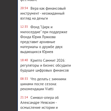
фестивале
Вера как финансовый
20:54
инструмент - неожиданный
взгляд на деньги
Фонд "Цирк и
12:35
милосердие" при поддержке
Фонда Юрия Лужкова
представит архивные
материалы о дружбе двух
выдающихся Юриев
Крипто Саммит 2026:
18:40
регуляторы и бизнес обсудили
будущее цифровых финансов
Что делать с зимними
08:33
шинами после сезона:
рекомендации Viatti
Символ-опера об
21:14
Александре Невском -
осмысление истории и