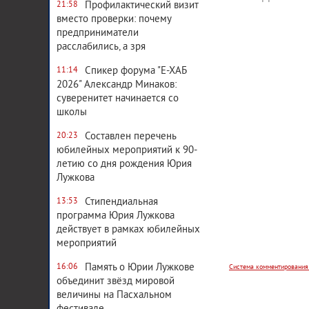
Профилактический визит
21:58
вместо проверки: почему
предприниматели
расслабились, а зря
Спикер форума "Е-ХАБ
11:14
2026" Александр Минаков:
суверенитет начинается со
школы
Составлен перечень
20:23
юбилейных мероприятий к 90-
летию со дня рождения Юрия
Лужкова
Стипендиальная
13:53
Система комментирования
программа Юрия Лужкова
действует в рамках юбилейных
мероприятий
Память о Юрии Лужкове
16:06
объединит звёзд мировой
величины на Пасхальном