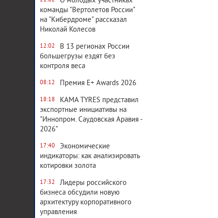
О молодых участниках
21:02
команды "Вертолетов России"
на "Кибердроме" рассказал
Николай Колесов
В 13 регионах России
12:02
большегрузы ездят без
контроля веса
Премия E+ Awards 2026
08:12
KAMA TYRES представил
18:18
экспортные инициативы на
"Иннопром. Саудовская Аравия -
2026"
Экономические
17:40
индикаторы: как анализировать
котировки золота
Лидеры российского
17:32
бизнеса обсудили новую
архитектуру корпоративного
управления