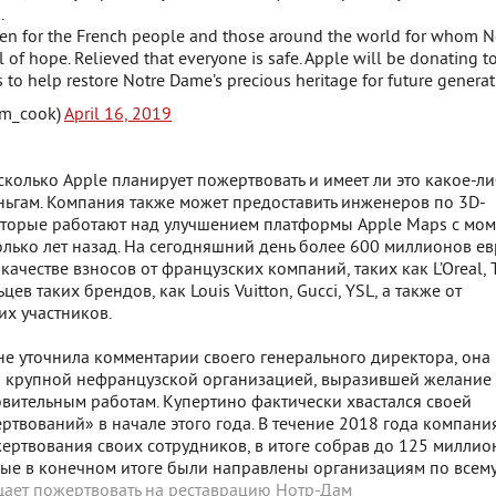
.
en for the French people and those around the world for whom N
of hope. Relieved that everyone is safe. Apple will be donating t
s to help restore Notre Dame’s precious heritage for future generat
im_cook)
April 16, 2019
 сколько Apple планирует пожертвовать и имеет ли это какое-л
ньгам. Компания также может предоставить инженеров по 3D-
оторые работают над улучшением платформы Apple Maps с мом
олько лет назад. На сегодняшний день более 600 миллионов е
ачестве взносов от французских компаний, таких как L’Oreal, T
цев таких брендов, как Louis Vuitton, Gucci, YSL, а также от
их участников.
не уточнила комментарии своего генерального директора, она
й крупной нефранцузской организацией, выразившей желание
овительным работам. Купертино фактически хвастался своей
ртвований» в начале этого года. В течение 2018 года компани
ертвования своих сотрудников, в итоге собрав до 125 миллио
рые в конечном итоге были направлены организациям по всему
щает пожертвовать на реставрацию Нотр-Дам