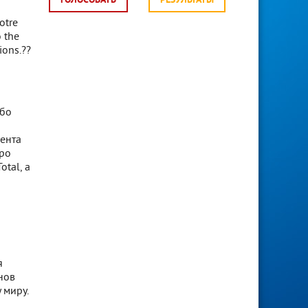
ГОЛОСОВАТЬ
РЕЗУЛЬТАТЫ
otre
o the
ions.??
ибо
ента
вро
otal, а
я
нов
 миру.