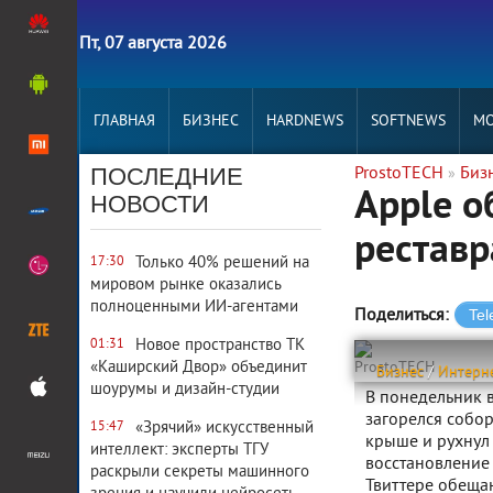
Пт, 07 августа 2026
ГЛАВНАЯ
БИЗНЕС
HARDNEWS
SOFTNEWS
MO
ПОСЛЕДНИЕ
ProstoTECH
Биз
»
Apple о
НОВОСТИ
рестав
Только 40% решений на
17:30
мировом рынке оказались
полноценными ИИ-агентами
Поделиться:
Новое пространство ТК
01:31
«Каширский Двор» объединит
ProstoTECH
Бизнес
/
Интерн
шоурумы и дизайн-студии
В понедельник в
загорелся собор
«Зрячий» искусственный
15:47
крыше и рухнул
интеллект: эксперты ТГУ
восстановление 
раскрыли секреты машинного
Твиттере обещан