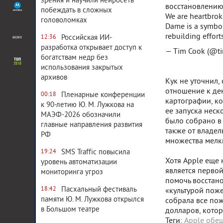
зрения и научили нейросеть
восстановлению
побеждать в сложных
We are heartbrok
головоломках
Dame is a symbol 
rebuilding effort
Российская ИИ-
12:36
разработка открывает доступ к
— Tim Cook (@t
богатствам недр без
использования закрытых
архивов
Кук не уточнил,
отношение к де
Пленарные конференции
00:18
картографии, к
к 90-летию Ю. М. Лужкова на
ее запуска неск
МАЭФ-2026 обозначили
было собрано в к
главные направления развития
также от владель
РФ
множества мелк
SMS Traffic повысила
19:24
Хотя Apple еще 
уровень автоматизации
является перво
мониторинга угроз
помочь восстан
Пасхальный фестиваль
18:42
«культурой поже
памяти Ю. М. Лужкова открылся
собрала все пож
в Большом театре
долларов, кото
Теги:
Apple обе