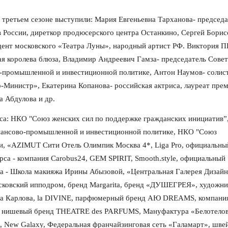
третьем сезоне выступили: Мария Евгеньевна Тарханова- председа
 России, диреткор продюсерского центра Останкино, Сергей Борис
дент московского «Театра Луны», народный артист РФ. Виктория 
я королева блюза, Владимир Андреевич Гамза- председатель Сове
-промышленной и инвестиционной политике, Антон Наумов- солис
-Министр», Екатерина Копанова- российская актриса, лауреат пре
 Абдулова и др.
са: НКО "Союз женских сил по поддержке гражданских инициатив”
нансово-промышленной и инвестиционной политике, НКО "Союз
и, «AZIMUT Сити Отель Олимпик Москва 4*, Liga Pro, официальны
рса - компания Carobus24, GEM SPIRIT, Smooth.style, официальный
са - Школа макияжа Ирины Абызовой, «Центральная Галерея Дизайн
ковский ипподром, бренд Margarita, бренд «ДУШЕГРЕЯ», художни
на Карлова, la DIVINE, парфюмерный бренд АЮ DREAMS, компани
 нишевый бренд THEATRE des PARFUMS, Мануфактура «Белотелов
New Galaxy, Федеральная франчайзинговая сеть «Галамарт», шве