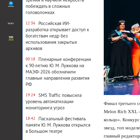
зрения и научили нейросеть
побеждать в сложных
головоломках
Российская ИИ-
12:36
разработка открывает доступ к
богатствам недр без
использования закрытых
архивов
Пленарные конференции
00:18
к 90-летию Ю. М. Лужкова на
МАЭФ-2026 обозначили
главные направления развития
РФ
SMS Traffic повысила
19:24
уровень автоматизации
Финал третьего с
мониторинга угроз
Melon Rich XXL -
Пасхальный фестиваль
18:42
кольцо». Конкур
памяти Ю. М. Лужкова открылся
звезд, топ модел
в Большом театре
главный редактор