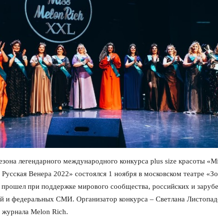
езона легендарного международного конкурса plus size красоты «Mi
 Русская Венера 2022» состоялся 1 ноября в московском театре «З
с прошел при поддержке мирового сообщества, российских и зару
ей и федеральных СМИ. Организатор конкурса – Светлана Листопад
 журнала Melon Rich.