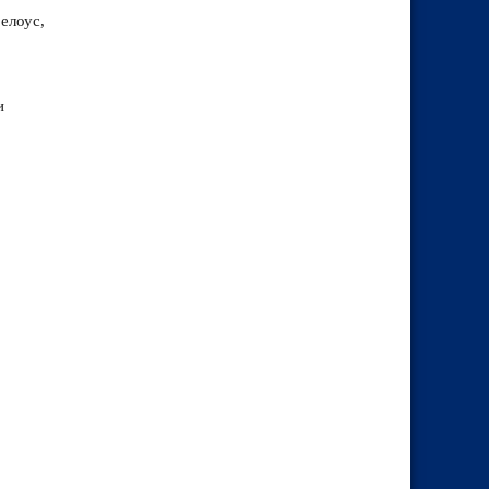
елоус,
и