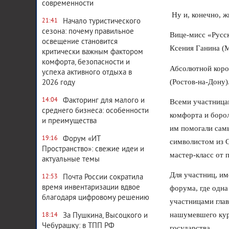
современности
Ну и, конечно, ж
Начало туристического
21:41
сезона: почему правильное
Вице-мисс «Русск
освещение становится
Ксения Ганина (М
критически важным фактором
комфорта, безопасности и
Абсолютной корол
успеха активного отдыха в
(Ростов-на-Дону)
2026 году
Факторинг для малого и
14:04
Всеми участница
среднего бизнеса: особенности
комфорта и борол
и преимущества
им помогали самы
Форум «ИТ
19:16
символистом из С
Пространство»: свежие идеи и
мастер-класс от
актуальные темы
Для участниц, и
Почта России сократила
12:53
время инвентаризации вдвое
форума, где одна
благодаря цифровому решению
участницами гла
нашумевшего кур
За Пушкина, Высоцкого и
18:14
Чебурашку: в ТПП РФ
государства.