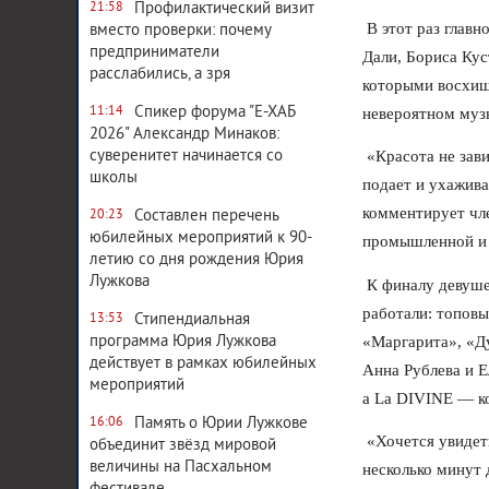
Профилактический визит
21:58
В этот раз главн
вместо проверки: почему
предприниматели
Дали, Бориса Кус
расслабились, а зря
которыми восхищ
Спикер форума "Е-ХАБ
11:14
невероятном муз
2026" Александр Минаков:
суверенитет начинается со
«Красота не зави
школы
подает и ухажива
комментирует чл
Составлен перечень
20:23
юбилейных мероприятий к 90-
промышленной и 
летию со дня рождения Юрия
Лужкова
К финалу девуше
работали: топов
Стипендиальная
13:53
программа Юрия Лужкова
«Маргарита», «Д
действует в рамках юбилейных
Анна Рублева и Е
мероприятий
а La DIVINE — к
Память о Юрии Лужкове
16:06
«Хочется увидеть
объединит звёзд мировой
величины на Пасхальном
несколько минут 