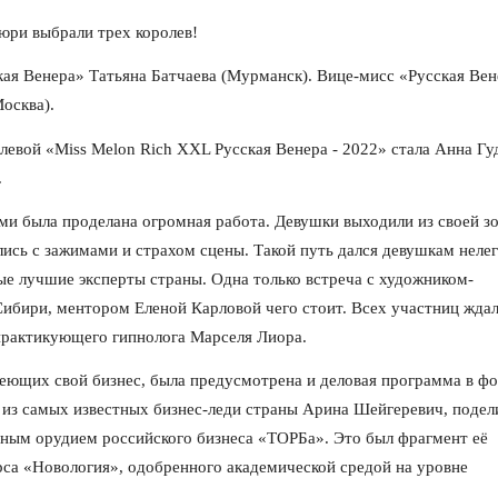
юри выбрали трех королев!
ая Венера» Татьяна Батчаева (Мурманск). Вице-мисс «Русская Ве
осква).
евой «Miss Melon Rich XXL Русская Венера - 2022» стала Анна Гу
.
ми была проделана огромная работа. Девушки выходили из своей з
ись с зажимами и страхом сцены. Такой путь дался девушкам нелег
е лучшие эксперты страны. Одна только встреча с художником-
ибири, ментором Еленой Карловой чего стоит. Всех участниц жда
 практикующего гипнолога Марселя Лиора.
меющих свой бизнес, была предусмотрена и деловая программа в ф
 из самых известных бизнес-леди страны Арина Шейгеревич, подел
вным орудием российского бизнеса «ТОРБа». Это был фрагмент её
са «Новология», одобренного академической средой на уровне