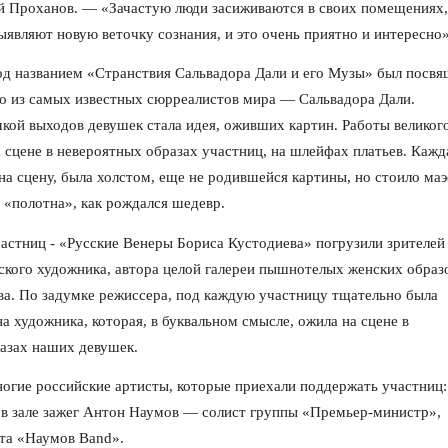
й Проханов. — «Зачастую люди засиживаются в своих помещениях,
ыявляют новую веточку сознания, и это очень приятно и интересно»
д названием «Странствия Сальвадора Дали и его Музы» был посвя
го из самых известных сюрреалистов мира — Сальвадора Дали.
кой выходов девушек стала идея, оживших картин. Работы великог
 сцене в невероятных образах участниц, на шлейфах платьев. Кажд
на сцену, была холстом, еще не родившейся картины, но стоило ма
 «полотна», как рождался шедевр.
стниц - «Русские Венеры Бориса Кустодиева» погрузили зрителей
ского художника, автора целой галереи пышнотелых женских обра
ва. По задумке режиссера, под каждую участницу тщательно была
а художника, которая, в буквальном смысле, ожила на сцене в
азах наших девушек.
гие российские артисты, которые приехали поддержать участниц:
 в зале зажег Антон Наумов — солист группы «Премьер-министр»,
кта «Наумов Band».