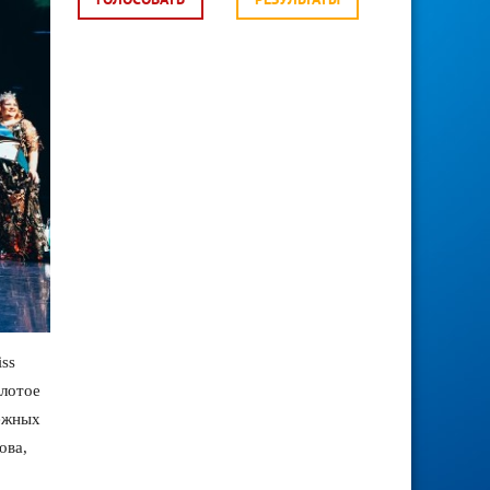
ГОЛОСОВАТЬ
РЕЗУЛЬТАТЫ
ss
олотое
бежных
ова,