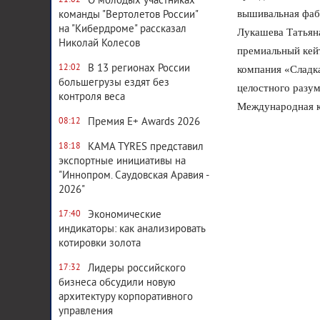
О молодых участниках
21:02
вышивальная фаб
команды "Вертолетов России"
на "Кибердроме" рассказал
Лукашева Татьяна
Николай Колесов
премиальный кейт
В 13 регионах России
12:02
компания «Сладк
большегрузы ездят без
целостного разум
контроля веса
Международная к
Премия E+ Awards 2026
08:12
KAMA TYRES представил
18:18
экспортные инициативы на
"Иннопром. Саудовская Аравия -
2026"
Экономические
17:40
индикаторы: как анализировать
котировки золота
Лидеры российского
17:32
бизнеса обсудили новую
архитектуру корпоративного
управления