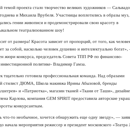
ой темой проекта стало творчество великих художников — Сальвад
тодиева и Михаила Врубеля. Участницы воплотились в образы муз,
ались гении живописи и продемонстрировали свою красоту в
ыкальном театрализованном шоу!
сит от размера! Красота зависит от пропорций, от того, как челове
ет за собой, насколько человек душевно и интеллектуально богат»,
ен жюри конкурса, председатель Совета ТПП РФ по финансово-
инвестиционной политике- Владимир Гамза.
к тщательно готовила профессиональная команда. Над образами
ый стилист ДЮМА, Школа макияжа Ирины Абызовой, бренды
ушегрея» и «Патриотка», магазин тканей «Ткани от Таши», дизайн
лена Карлова, компания GEM SPIRIT предоставила авторские укра
орсеты конкурсанткам.
 что-то необычное, хочется обнаружить еще одну звезду», — заяв
до начала мероприятия режиссер и президент московского «Театра