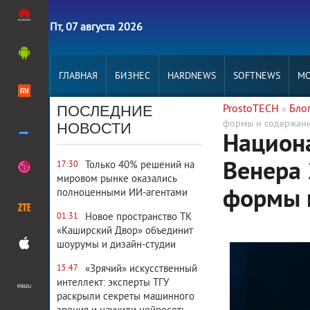
Пт, 07 августа 2026
ГЛАВНАЯ
БИЗНЕС
HARDNEWS
SOFTNEWS
MO
ПОСЛЕДНИЕ
ProstoTECH
Бло
»
формы и содержан
НОВОСТИ
Национ
Венера 
Только 40% решений на
17:30
мировом рынке оказались
формы 
полноценными ИИ-агентами
Новое пространство ТК
01:31
«Каширский Двор» объединит
шоурумы и дизайн-студии
«Зрячий» искусственный
15:47
интеллект: эксперты ТГУ
раскрыли секреты машинного