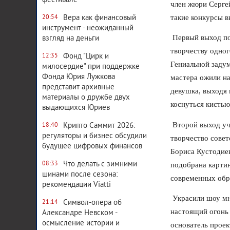
фестивале
член жюри Серге
такие конкурсы в
Вера как финансовый
20:54
инструмент - неожиданный
Первый выход по
взгляд на деньги
творчеству одно
Фонд "Цирк и
12:35
Гениальной задум
милосердие" при поддержке
Фонда Юрия Лужкова
мастера ожили на
представит архивные
девушка, выходя 
материалы о дружбе двух
коснуться кистью
выдающихся Юриев
Второй выход уча
Крипто Саммит 2026:
18:40
регуляторы и бизнес обсудили
творчество совет
будущее цифровых финансов
Бориса Кустодие
Что делать с зимними
08:33
подобрана картин
шинами после сезона:
современных обр
рекомендации Viatti
Украсили шоу мно
Символ-опера об
21:14
настоящий огонь
Александре Невском -
осмысление истории и
основатель прое