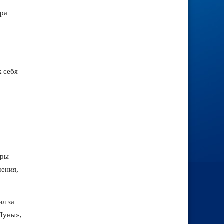
ора
к себя
 —
еры
шения,
ил за
 Луны»,