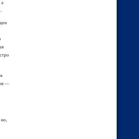
 а
.
щен
о
ая
эстро
 в
зов —
 но,