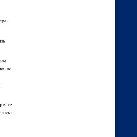
нера»
дзь
оны
ко, но
л
ормате
илась с