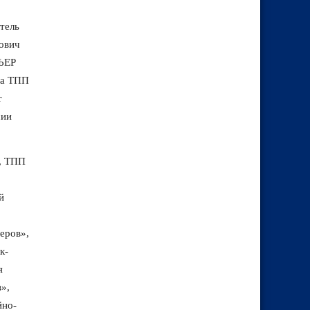
тель
ович
ПЬЕР
та ТПП
т
мии
, ТПП
й
еров»,
к-
я
»,
йно-