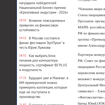
наградили победителей
Национальной бизнес-премии
?Членами жюри в 
«Креативные индустрии - 2026»
Союза пиарщиков
Влияние повседневных
19:55
Проханов- прези
привычек на финансовую
МАРИ- российска
устойчивость
РФ по финансово
В Москве состоялся
14:12
группы «Премьер
финал фестиваля "АртПром" в
имени Александра
честь Юрия Лужкова
Партнеры конкур
Как выбрать блок
18:52
питания для компьютера:
РФ, Совет по фи
мощность, сертификат 80 PLUS
пиарщиков Росси
и модульность
перевозчик конку
Будущее уже в Манеже: в
17:21
визажист конкур
ИИ-примерочной можно
Центральный Мос
примерить коллекции, которые
символист – Еле
еще не поступили в
производство
«Фитокосметик»,
бренд ЮниLOOK, 