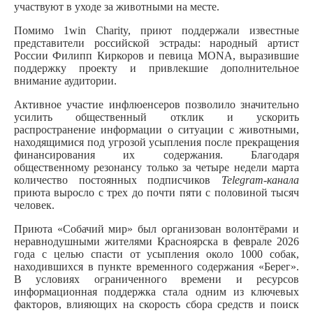
участвуют в уходе за животными на месте.
Помимо 1
win
Charity
, приют поддержали известные
представители российской эстрады: народный артист
России Филипп Киркоров и певица
MONA
, выразившие
поддержку проекту и привлекшие дополнительное
внимание аудитории.
Активное участие инфлюенсеров позволило значительно
усилить общественный отклик и ускорить
распространение информации о ситуации с животными,
находящимися под угрозой усыпления после прекращения
финансирования их содержания. Благодаря
общественному резонансу только за четыре недели марта
количество постоянных подписчиков
Telegram-канала
приюта выросло с трех до почти пяти с половиной тысяч
человек.
Приюта «Собачий мир» был организован волонтёрами и
неравнодушными жителями Красноярска в феврале 2026
года с целью спасти от усыпления около 1000 собак,
находившихся в пункте временного содержания «Берег».
В условиях ограниченного времени и ресурсов
информационная поддержка стала одним из ключевых
факторов, влияющих на скорость сбора средств и поиск