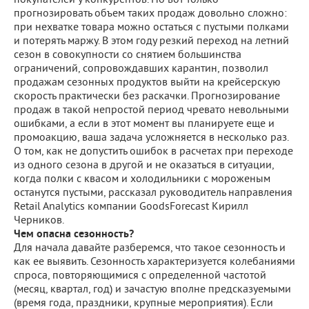
покупателей у конкурентов. Но вот только
прогнозировать объем таких продаж довольно сложно:
при нехватке товара можно остаться с пустыми полками
и потерять маржу. В этом году резкий переход на летний
сезон в совокупности со снятием большинства
ограничений, сопровождавших карантин, позволил
продажам сезонных продуктов выйти на крейсерскую
скорость практически без раскачки. Прогнозирование
продаж в такой непростой период чревато невольными
ошибками, а если в этот момент вы планируете еще и
промоакцию, ваша задача усложняется в несколько раз.
О том, как не допустить ошибок в расчетах при переходе
из одного сезона в другой и не оказаться в ситуации,
когда полки с квасом и холодильники с мороженым
останутся пустыми, рассказал руководитель направления
Retail Analytics компании GoodsForecast Кирилл
Черников.
Чем опасна сезонность?
Для начала давайте разберемся, что такое сезонность и
как ее выявить. Сезонность характеризуется колебаниями
спроса, повторяющимися с определенной частотой
(месяц, квартал, год) и зачастую вполне предсказуемыми
(время года, праздники, крупные мероприятия). Если