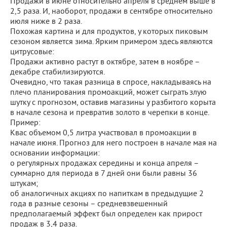
Продажи в июне относительно апреля в среднем выше в
2,5 раза. И, наоборот, продажи в сентябре относительно
июля ниже в 2 раза.
Похожая картина и для продуктов, у которых пиковым
сезоном является зима. Ярким примером здесь являются
цитрусовые:
Продажи активно растут в октябре, затем в ноябре –
декабре стабилизируются.
Очевидно, что такая разница в спросе, накладываясь на
плечо планирования промоакций, может сыграть злую
шутку с прогнозом, оставив магазины у разбитого корыта
в начале сезона и превратив золото в черепки в конце.
Пример:
Квас объемом 0,5 литра участвовал в промоакции в
начале июня. Прогноз для него построен в начале мая на
основании информации:
о регулярных продажах середины и конца апреля –
суммарно для периода в 7 дней они были равны 36
штукам;
об аналогичных акциях по напиткам в предыдущие 2
года в разные сезоны – средневзвешенный
предполагаемый эффект был определен как прирост
продаж в 3,4 раза.